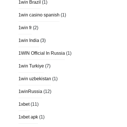
1win Brazil
(1)
1win casino spanish
(1)
1win fr
(2)
1win India
(3)
1WIN Official In Russia
(1)
1win Turkiye
(7)
1win uzbekistan
(1)
1winRussia
(12)
1xbet
(11)
1xbet apk
(1)