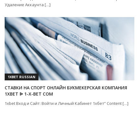
Удаление Аккаунта […]
1XBET RUSSIAN
СТАВКИ НА СПОРТ ОНЛАЙН БУКМЕКЕРСКАЯ КОМПАНИЯ
1XBET ᐉ 1-X-BET COM
1xbet Вход и Сайт: Войти и Личный Кабинет 1хбет” Content […]