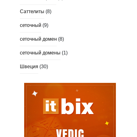
Саттелиты
(8)
сеточный
(9)
сеточный домен
(8)
сеточный домены
(1)
Швеция
(30)