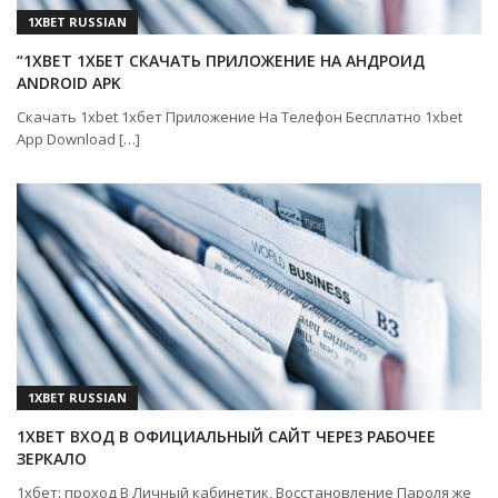
1XBET RUSSIAN
“1XBET 1ХБЕТ СКАЧАТЬ ПРИЛОЖЕНИЕ НА АНДРОИД
ANDROID APK
Скачать 1xbet 1хбет Приложение На Телефон Бесплатно 1xbet
App Download […]
1XBET RUSSIAN
1XBET ВХОД В ОФИЦИАЛЬНЫЙ САЙТ ЧЕРЕЗ РАБОЧЕЕ
ЗЕРКАЛО
1хбет: проход В Личный кабинетик, Восстановление Пароля же