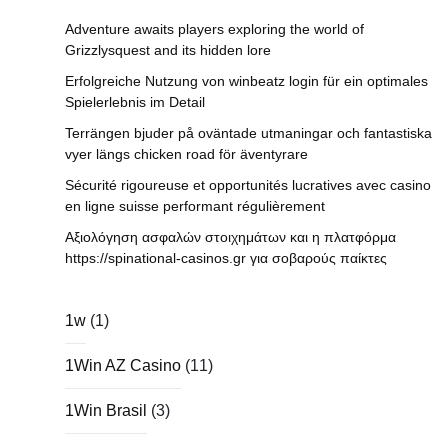
Adventure awaits players exploring the world of
Grizzlysquest and its hidden lore
Erfolgreiche Nutzung von winbeatz login für ein optimales
Spielerlebnis im Detail
Terrängen bjuder på oväntade utmaningar och fantastiska
vyer längs chicken road för äventyrare
Sécurité rigoureuse et opportunités lucratives avec casino
en ligne suisse performant régulièrement
Αξιολόγηση ασφαλών στοιχημάτων και η πλατφόρμα
https://spinational-casinos.gr για σοβαρούς παίκτες
1w
(1)
1Win AZ Casino
(11)
1Win Brasil
(3)