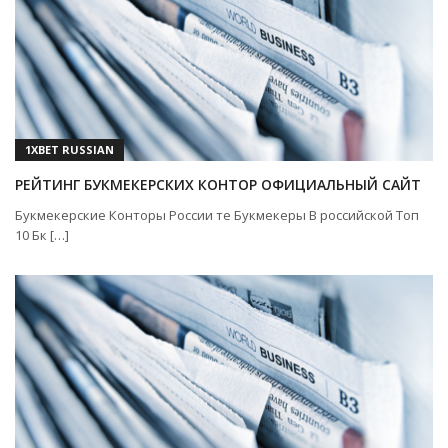
1XBET RUSSIAN
РЕЙТИНГ БУКМЕКЕРСКИХ КОНТОР ОФИЦИАЛЬНЫЙ САЙТ
Букмекерские Конторы России те Букмекеры В российской Топ
10 Бк […]