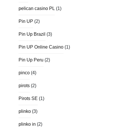
pelican casino PL
(1)
Pin UP
(2)
Pin Up Brazil
(3)
Pin UP Online Casino
(1)
Pin Up Peru
(2)
pinco
(4)
pirots
(2)
Pirots SE
(1)
plinko
(3)
plinko in
(2)