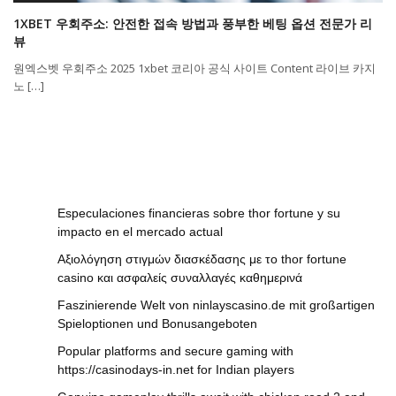
1XBET 우회주소: 안전한 접속 방법과 풍부한 베팅 옵션 전문가 리
뷰
원엑스벳 우회주소 2025 1xbet 코리아 공식 사이트 Content 라이브 카지
노 […]
Especulaciones financieras sobre thor fortune y su
impacto en el mercado actual
Αξιολόγηση στιγμών διασκέδασης με το thor fortune
casino και ασφαλείς συναλλαγές καθημερινά
Faszinierende Welt von ninlayscasino.de mit großartigen
Spieloptionen und Bonusangeboten
Popular platforms and secure gaming with
https://casinodays-in.net for Indian players