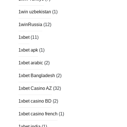
1win uzbekistan
(1)
1winRussia
(12)
1xbet
(11)
1xbet apk
(1)
1xbet arabic
(2)
1xbet Bangladesh
(2)
1xbet Casino AZ
(32)
1xbet casino BD
(2)
1xbet casino french
(1)
1xbet india
(1)