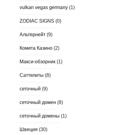
vulkan vegas germany
(1)
ZODIAC SIGNS
(0)
Альтернейт
(9)
Комета Казино
(2)
Макси-обзорник
(1)
Саттелиты
(8)
сеточный
(9)
сеточный домен
(8)
сеточный домены
(1)
Швеция
(30)