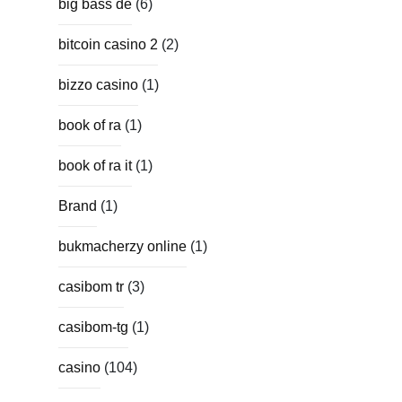
big bass de
(6)
bitcoin casino 2
(2)
bizzo casino
(1)
book of ra
(1)
book of ra it
(1)
Brand
(1)
bukmacherzy online
(1)
casibom tr
(3)
casibom-tg
(1)
casino
(104)