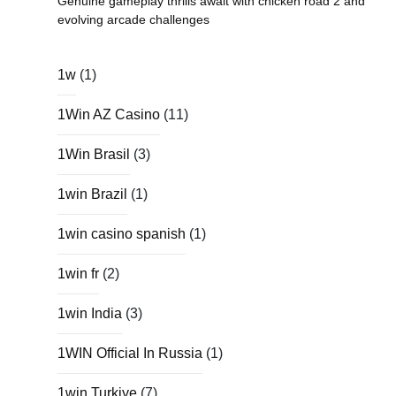
Genuine gameplay thrills await with chicken road 2 and
evolving arcade challenges
1w
(1)
1Win AZ Casino
(11)
1Win Brasil
(3)
1win Brazil
(1)
1win casino spanish
(1)
1win fr
(2)
1win India
(3)
1WIN Official In Russia
(1)
1win Turkiye
(7)