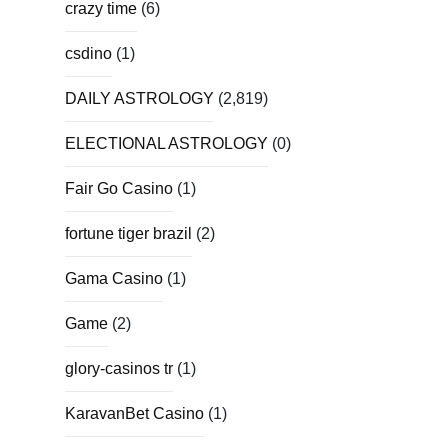
crazy time
(6)
csdino
(1)
DAILY ASTROLOGY
(2,819)
ELECTIONAL ASTROLOGY
(0)
Fair Go Casino
(1)
fortune tiger brazil
(2)
Gama Casino
(1)
Game
(2)
glory-casinos tr
(1)
KaravanBet Casino
(1)