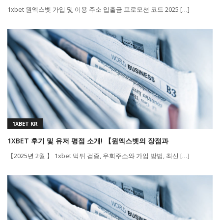
1xbet 원엑스벳 가입 및 이용 주소 입출금 프로모션 코드 2025 […]
1XBET KR
1XBET 후기 및 유저 평점 소개! 【원엑스벳의 장점과
【2025년 2월 】 1xbet 먹튀 검증, 우회주소와 가입 방법, 최신 […]