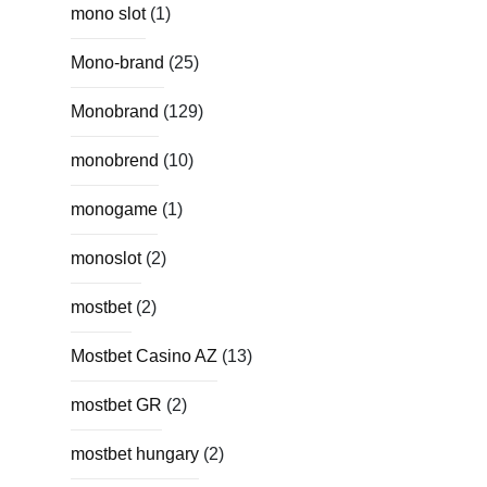
mono slot
(1)
Mono-brand
(25)
Monobrand
(129)
monobrend
(10)
monogame
(1)
monoslot
(2)
mostbet
(2)
Mostbet Casino AZ
(13)
mostbet GR
(2)
mostbet hungary
(2)