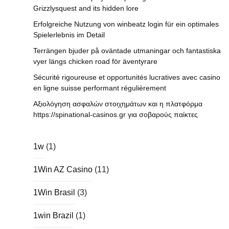
Grizzlysquest and its hidden lore
Erfolgreiche Nutzung von winbeatz login für ein optimales
Spielerlebnis im Detail
Terrängen bjuder på oväntade utmaningar och fantastiska
vyer längs chicken road för äventyrare
Sécurité rigoureuse et opportunités lucratives avec casino
en ligne suisse performant régulièrement
Αξιολόγηση ασφαλών στοιχημάτων και η πλατφόρμα
https://spinational-casinos.gr για σοβαρούς παίκτες
1w
(1)
1Win AZ Casino
(11)
1Win Brasil
(3)
1win Brazil
(1)