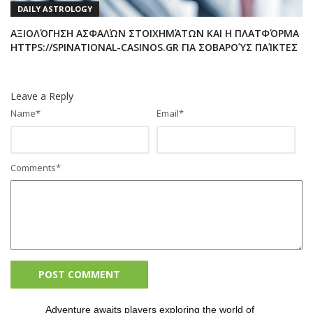
DAILY ASTROLOGY
ΑΞΙΟΛΌΓΗΣΗ ΑΣΦΑΛΏΝ ΣΤΟΙΧΗΜΆΤΩΝ ΚΑΙ Η ΠΛΑΤΦΌΡΜΑ
HTTPS://SPINATIONAL-CASINOS.GR ΓΙΑ ΣΟΒΑΡΟΎΣ ΠΑΊΚΤΕΣ
Leave a Reply
Name
*
Email
*
Comments
*
Adventure awaits players exploring the world of