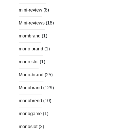
mini-review
(8)
Mini-reviews
(18)
mombrand
(1)
mono brand
(1)
mono slot
(1)
Mono-brand
(25)
Monobrand
(129)
monobrend
(10)
monogame
(1)
monoslot
(2)