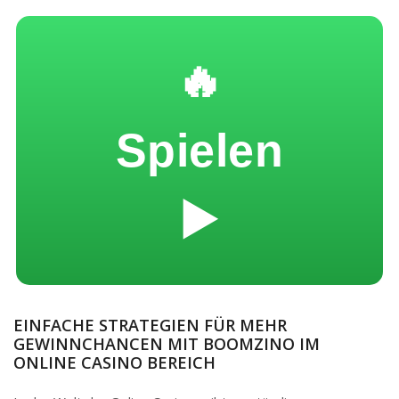
🔥
Spielen
▶️
EINFACHE STRATEGIEN FÜR MEHR
GEWINNCHANCEN MIT BOOMZINO IM
ONLINE CASINO BEREICH