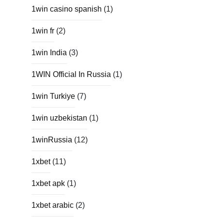
1win casino spanish
(1)
1win fr
(2)
1win India
(3)
1WIN Official In Russia
(1)
1win Turkiye
(7)
1win uzbekistan
(1)
1winRussia
(12)
1xbet
(11)
1xbet apk
(1)
1xbet arabic
(2)