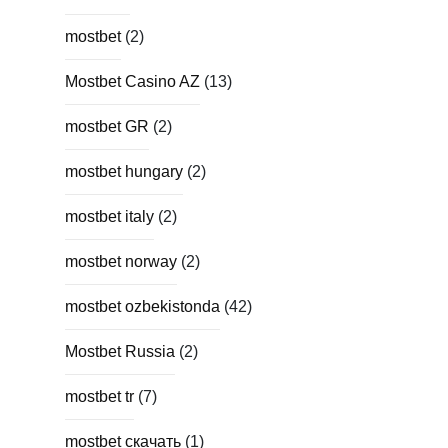
mostbet
(2)
Mostbet Casino AZ
(13)
mostbet GR
(2)
mostbet hungary
(2)
mostbet italy
(2)
mostbet norway
(2)
mostbet ozbekistonda
(42)
Mostbet Russia
(2)
mostbet tr
(7)
mostbet скачать
(1)