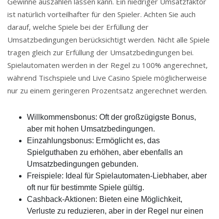
Gewinne auszahlen lassen kann. Ein niedriger Umsatzfaktor
ist natürlich vorteilhafter für den Spieler. Achten Sie auch
darauf, welche Spiele bei der Erfüllung der
Umsatzbedingungen berücksichtigt werden. Nicht alle Spiele
tragen gleich zur Erfüllung der Umsatzbedingungen bei.
Spielautomaten werden in der Regel zu 100% angerechnet,
während Tischspiele und Live Casino Spiele möglicherweise
nur zu einem geringeren Prozentsatz angerechnet werden.
Willkommensbonus: Oft der großzügigste Bonus,
aber mit hohen Umsatzbedingungen.
Einzahlungsbonus: Ermöglicht es, das
Spielguthaben zu erhöhen, aber ebenfalls an
Umsatzbedingungen gebunden.
Freispiele: Ideal für Spielautomaten-Liebhaber, aber
oft nur für bestimmte Spiele gültig.
Cashback-Aktionen: Bieten eine Möglichkeit,
Verluste zu reduzieren, aber in der Regel nur einen