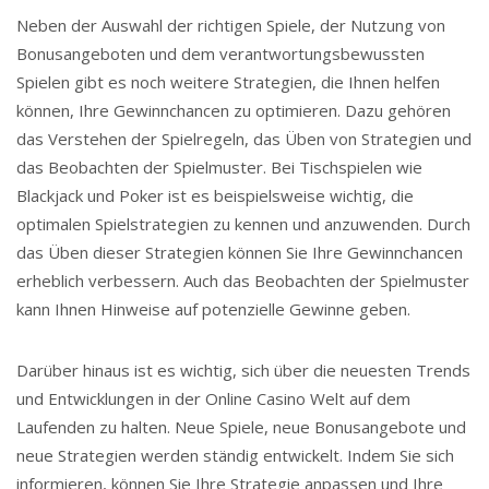
Neben der Auswahl der richtigen Spiele, der Nutzung von
Bonusangeboten und dem verantwortungsbewussten
Spielen gibt es noch weitere Strategien, die Ihnen helfen
können, Ihre Gewinnchancen zu optimieren. Dazu gehören
das Verstehen der Spielregeln, das Üben von Strategien und
das Beobachten der Spielmuster. Bei Tischspielen wie
Blackjack und Poker ist es beispielsweise wichtig, die
optimalen Spielstrategien zu kennen und anzuwenden. Durch
das Üben dieser Strategien können Sie Ihre Gewinnchancen
erheblich verbessern. Auch das Beobachten der Spielmuster
kann Ihnen Hinweise auf potenzielle Gewinne geben.
Darüber hinaus ist es wichtig, sich über die neuesten Trends
und Entwicklungen in der Online Casino Welt auf dem
Laufenden zu halten. Neue Spiele, neue Bonusangebote und
neue Strategien werden ständig entwickelt. Indem Sie sich
informieren, können Sie Ihre Strategie anpassen und Ihre