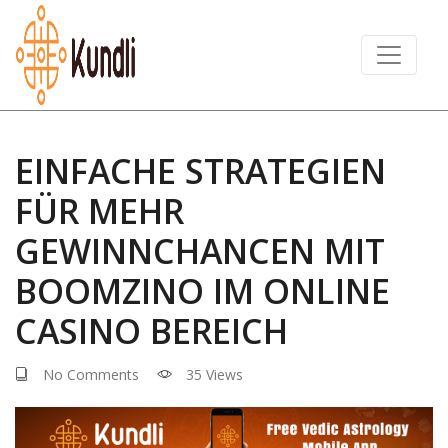
EINFACHE STRATEGIEN
FÜR MEHR
GEWINNCHANCEN MIT
BOOMZINO IM ONLINE
CASINO BEREICH
No Comments
35 Views