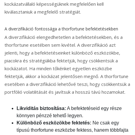
kockázatvállaló képességüknek megfelelően kell
kiválasztaniuk a megfelelő stratégiát.
A diverzifikáció fontossága a thorfortune befektetésekben
A diverzifikáció elengedhetetlen a befektetésekben, és a
thorfortune esetében sem kivétel. A diverzifikáció azt
jelenti, hogy a befektetéseinket különböző eszközökbe,
piacokra és stratégiákba fektetjük, hogy csökkentsük a
kockázatot. Ha minden tőkénket egyetlen eszközbe
fektetjük, akkor a kockázat jelentősen megnő. A thorfortune
esetében a diverzifikáció lehetővé teszi, hogy csökkentsük a
portfólió volatilitását és javítsuk a hosszú távú hozamokat.
Likviditás biztosítása:
A befektetéseid egy része
könnyen pénzzé tehető legyen.
Különböző eszközökbe fektetés:
Ne csak egy
típusú thorfortune eszközbe fektess, hanem többfajta