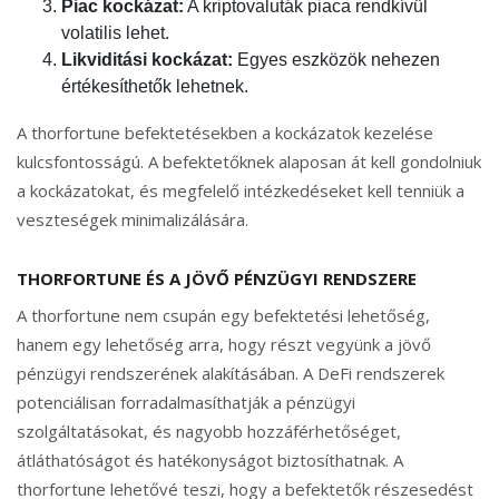
Piac kockázat:
A kriptovaluták piaca rendkívül
volatilis lehet.
Likviditási kockázat:
Egyes eszközök nehezen
értékesíthetők lehetnek.
A thorfortune befektetésekben a kockázatok kezelése
kulcsfontosságú. A befektetőknek alaposan át kell gondolniuk
a kockázatokat, és megfelelő intézkedéseket kell tenniük a
veszteségek minimalizálására.
THORFORTUNE ÉS A JÖVŐ PÉNZÜGYI RENDSZERE
A thorfortune nem csupán egy befektetési lehetőség,
hanem egy lehetőség arra, hogy részt vegyünk a jövő
pénzügyi rendszerének alakításában. A DeFi rendszerek
potenciálisan forradalmasíthatják a pénzügyi
szolgáltatásokat, és nagyobb hozzáférhetőséget,
átláthatóságot és hatékonyságot biztosíthatnak. A
thorfortune lehetővé teszi, hogy a befektetők részesedést