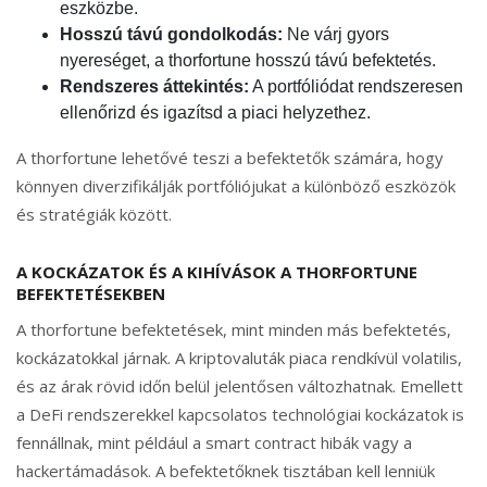
eszközbe.
Hosszú távú gondolkodás:
Ne várj gyors
nyereséget, a thorfortune hosszú távú befektetés.
Rendszeres áttekintés:
A portfóliódat rendszeresen
ellenőrizd és igazítsd a piaci helyzethez.
A thorfortune lehetővé teszi a befektetők számára, hogy
könnyen diverzifikálják portfóliójukat a különböző eszközök
és stratégiák között.
A KOCKÁZATOK ÉS A KIHÍVÁSOK A THORFORTUNE
BEFEKTETÉSEKBEN
A thorfortune befektetések, mint minden más befektetés,
kockázatokkal járnak. A kriptovaluták piaca rendkívül volatilis,
és az árak rövid időn belül jelentősen változhatnak. Emellett
a DeFi rendszerekkel kapcsolatos technológiai kockázatok is
fennállnak, mint például a smart contract hibák vagy a
hackertámadások. A befektetőknek tisztában kell lenniük