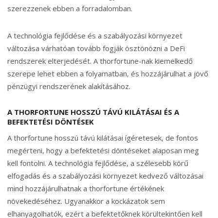
szerezzenek ebben a forradalomban.
A technológia fejlődése és a szabályozási környezet
változása várhatóan tovább fogják ösztönözni a DeFi
rendszerek elterjedését. A thorfortune-nak kiemelkedő
szerepe lehet ebben a folyamatban, és hozzájárulhat a jövő
pénzügyi rendszerének alakításához.
A THORFORTUNE HOSSZÚ TÁVÚ KILÁTÁSAI ÉS A
BEFEKTETÉSI DÖNTÉSEK
A thorfortune hosszú távú kilátásai ígéretesek, de fontos
megérteni, hogy a befektetési döntéseket alaposan meg
kell fontolni. A technológia fejlődése, a szélesebb körű
elfogadás és a szabályozási környezet kedvező változásai
mind hozzájárulhatnak a thorfortune értékének
növekedéséhez. Ugyanakkor a kockázatok sem
elhanyagolhatók, ezért a befektetőknek körültekintően kell