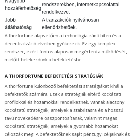
Nagyobb
rendszerekben, internetkapcsolattal
hozzáférhetőség
rendelkezve.
Jobb
A tranzakciók nyilvánosan
átláthatóság
ellenőrizhetőek.
A thorfortune alapvetően a technológia iránti hiten és a
decentralizáció elveiben gyökerezik. Ez egy komplex
rendszer, ezért fontos alaposan megérteni a működését,
mielőtt belekezdünk a befektetésbe.
A THORFORTUNE BEFEKTETÉSI STRATÉGIÁK
A thorfortune különböző befektetési stratégiákat kínál a
befektetők számára. Ezek a stratégiák eltérő kockázati
profilokkal és hozamokkal rendelkeznek. Vannak alacsony
kockázatú stratégiák, amelyek a stabilitásra és a hosszú
távú növekedésre összpontosítanak, valamint magas
kockázatú stratégiák, amelyek a gyorsabb hozamokat
célozzák meg. A befektetőknek saját pénzügyi céljaiknak és