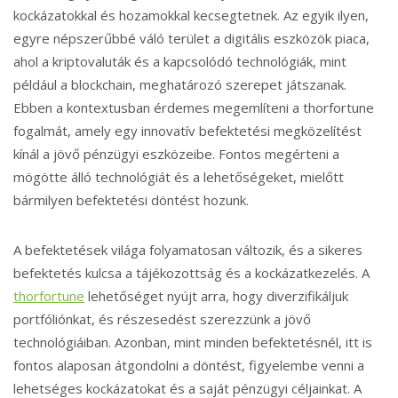
kockázatokkal és hozamokkal kecsegtetnek. Az egyik ilyen,
egyre népszerűbbé váló terület a digitális eszközök piaca,
ahol a kriptovaluták és a kapcsolódó technológiák, mint
például a blockchain, meghatározó szerepet játszanak.
Ebben a kontextusban érdemes megemlíteni a thorfortune
fogalmát, amely egy innovatív befektetési megközelítést
kínál a jövő pénzügyi eszközeibe. Fontos megérteni a
mögötte álló technológiát és a lehetőségeket, mielőtt
bármilyen befektetési döntést hozunk.
A befektetések világa folyamatosan változik, és a sikeres
befektetés kulcsa a tájékozottság és a kockázatkezelés. A
thorfortune
lehetőséget nyújt arra, hogy diverzifikáljuk
portfóliónkat, és részesedést szerezzünk a jövő
technológiáiban. Azonban, mint minden befektetésnél, itt is
fontos alaposan átgondolni a döntést, figyelembe venni a
lehetséges kockázatokat és a saját pénzügyi céljainkat. A