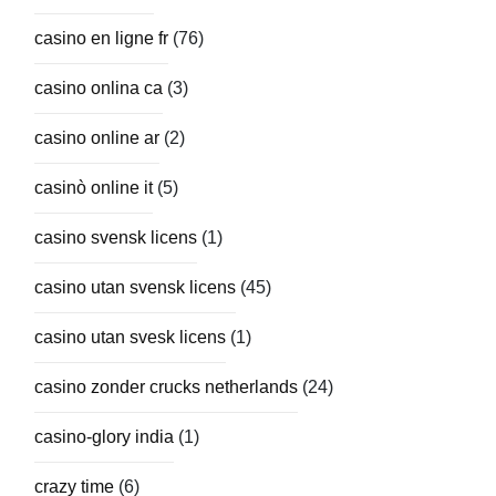
casino en ligne fr
(76)
casino onlina ca
(3)
casino online ar
(2)
casinò online it
(5)
casino svensk licens
(1)
casino utan svensk licens
(45)
casino utan svesk licens
(1)
casino zonder crucks netherlands
(24)
casino-glory india
(1)
crazy time
(6)