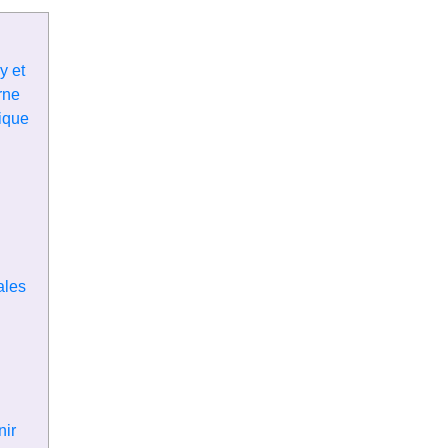
y et
rne
ique
ales
nir