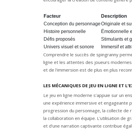
Facteur
Description
Conception du personnage
Originale et su
Histoire personnelle
Émotionnelle e
Défis proposés
Stimulants et g
Univers visuel et sonore
Immersif et att
Comprendre le succès de spingranny permet 
ligne et les attentes des joueurs modernes. 
et de l'immersion est de plus en plus recon
LES MÉCANIQUES DE JEU EN LIGNE ET L'
Le jeu en ligne moderne s'appuie sur un e
une expérience immersive et engageante po
progression du personnage, la collecte de 
la collaboration en équipe. L'utilisation de 
et d'une narration captivante contribue égal