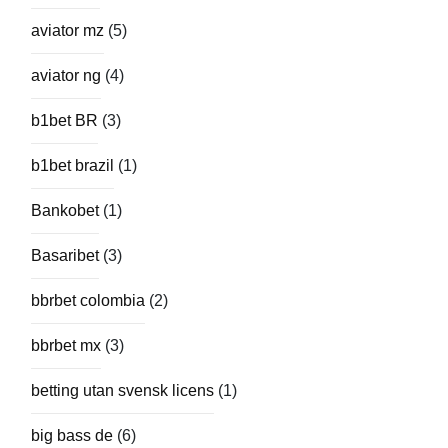
aviator mz
(5)
aviator ng
(4)
b1bet BR
(3)
b1bet brazil
(1)
Bankobet
(1)
Basaribet
(3)
bbrbet colombia
(2)
bbrbet mx
(3)
betting utan svensk licens
(1)
big bass de
(6)