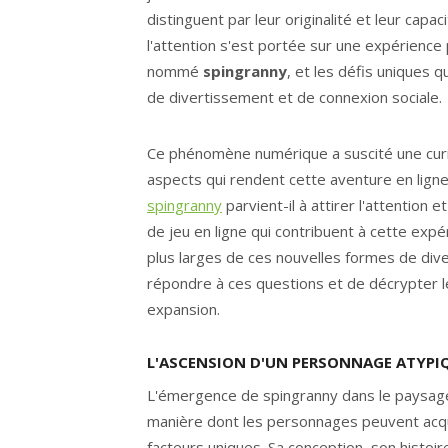
distinguent par leur originalité et leur c
l'attention s'est portée sur une expérience 
nommé
spingranny
, et les défis uniques 
de divertissement et de connexion sociale.
Ce phénomène numérique a suscité une curios
aspects qui rendent cette aventure en lig
spingranny
parvient-il à attirer l'attention 
de jeu en ligne qui contribuent à cette expé
plus larges de ces nouvelles formes de dive
répondre à ces questions et de décrypter l
expansion.
L'ASCENSION D'UN PERSONNAGE ATYPI
L'émergence de spingranny dans le paysage 
manière dont les personnages peuvent acqu
facteurs uniques. Sa conception, son histoir