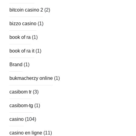
bitcoin casino 2
(2)
bizzo casino
(1)
book of ra
(1)
book of ra it
(1)
Brand
(1)
bukmacherzy online
(1)
casibom tr
(3)
casibom-tg
(1)
casino
(104)
casino en ligne
(11)