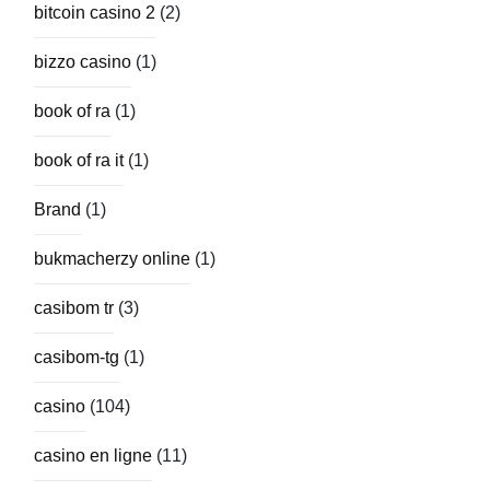
bitcoin casino 2
(2)
bizzo casino
(1)
book of ra
(1)
book of ra it
(1)
Brand
(1)
bukmacherzy online
(1)
casibom tr
(3)
casibom-tg
(1)
casino
(104)
casino en ligne
(11)