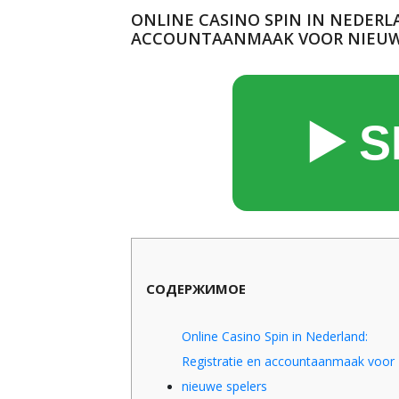
ONLINE CASINO SPIN IN NEDERL
ACCOUNTAANMAAK VOOR NIEUW
▶️ 
СОДЕРЖИМОЕ
Online Casino Spin in Nederland:
Registratie en accountaanmaak voor
nieuwe spelers