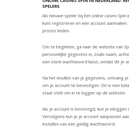
ONLINE CASINO SPIN IN NEDERLAND: 
SPELERS
Als nieuwe speler bij het online casino Spin
kunt registreren en een account aanmaken. In
proces leiden.
Om te beginnen, ga naar de website van Spin
persoonlijke gegevens in, zoals naam, acht
een sterk wachtwoord kiest, omdat dit je ac
Na het invullen van je gegevens, ontvang je 
om je account te bevestigen. Dit is een bela
staat stelt om in te loggen op de website.
Als je account is bevestigd, kun je inlogg
Vervolgens kun je je account aanpassen aan 
instellen van een geldig wachtwoord.