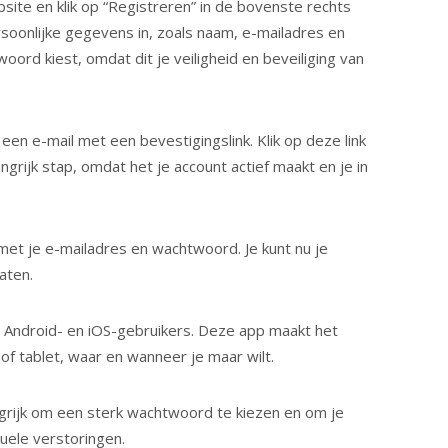
site en klik op “Registreren” in de bovenste rechts
rsoonlijke gegevens in, zoals naam, e-mailadres en
ord kiest, omdat dit je veiligheid en beveiliging van
een e-mail met een bevestigingslink. Klik op deze link
ngrijk stap, omdat het je account actief maakt en je in
 met je e-mailadres en wachtwoord. Je kunt nu je
aten.
r Android- en iOS-gebruikers. Deze app maakt het
of tablet, waar en wanneer je maar wilt.
angrijk om een sterk wachtwoord te kiezen en om je
uele verstoringen.