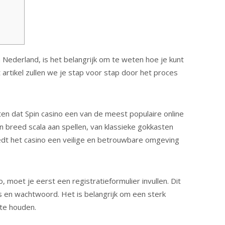
in Nederland, is het belangrijk om te weten hoe je kunt
 artikel zullen we je stap voor stap door het proces
ten dat Spin casino een van de meest populaire online
en breed scala aan spellen, van klassieke gokkasten
edt het casino een veilige en betrouwbare omgeving
 moet je eerst een registratieformulier invullen. Dit
s en wachtwoord. Het is belangrijk om een sterk
 te houden.