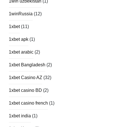
1win uzbekistan
(1)
1winRussia
(12)
1xbet
(11)
1xbet apk
(1)
1xbet arabic
(2)
1xbet Bangladesh
(2)
1xbet Casino AZ
(32)
1xbet casino BD
(2)
1xbet casino french
(1)
1xbet india
(1)