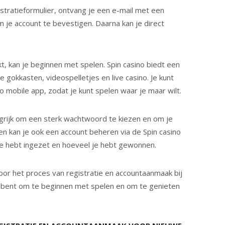
istratieformulier, ontvang je een e-mail met een
om je account te bevestigen. Daarna kan je direct
, kan je beginnen met spelen. Spin casino biedt een
 gokkasten, videospelletjes en live casino. Je kunt
 mobile app, zodat je kunt spelen waar je maar wilt.
angrijk om een sterk wachtwoord te kiezen en om je
en kan je ook een account beheren via de Spin casino
je hebt ingezet en hoeveel je hebt gewonnen.
door het proces van registratie en accountaanmaak bij
ar bent om te beginnen met spelen en om te genieten