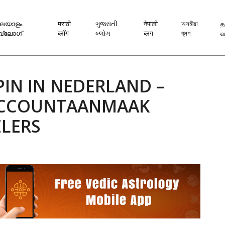
മലയാളം
मराठी
ગુજરાતી
नेपाली
অসমীয়া
த
ബ്ലോഗ്
ब्लॉग
બ્લોગ
ब्लग
ব্লগ
வ
PIN IN NEDERLAND –
 ACCOUNTAANMAAK
ELERS