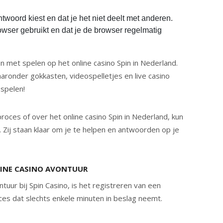
htwoord kiest en dat je het niet deelt met anderen.
rowser gebruikt en dat je de browser regelmatig
 met spelen op het online casino Spin in Nederland.
aaronder gokkasten, videospelletjes en live casino
 spelen!
roces of over het online casino Spin in Nederland, kun
 Zij staan klaar om je te helpen en antwoorden op je
LINE CASINO AVONTUUR
uur bij Spin Casino, is het registreren van een
ces dat slechts enkele minuten in beslag neemt.