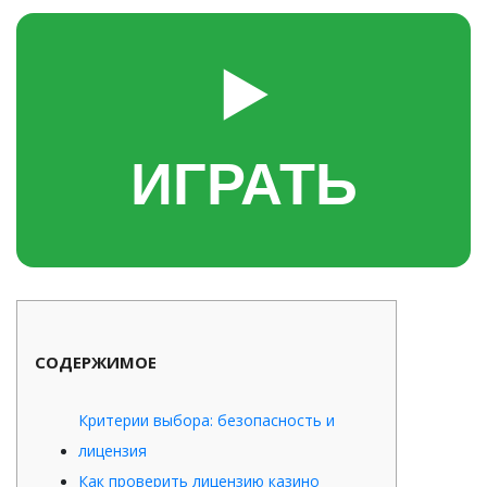
▶️
ИГРАТЬ
СОДЕРЖИМОЕ
Критерии выбора: безопасность и
лицензия
Как проверить лицензию казино