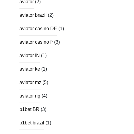
aviator
(2)
aviator brazil
(2)
aviator casino DE
(1)
aviator casino fr
(3)
aviator IN
(1)
aviator ke
(1)
aviator mz
(5)
aviator ng
(4)
b1bet BR
(3)
b1bet brazil
(1)