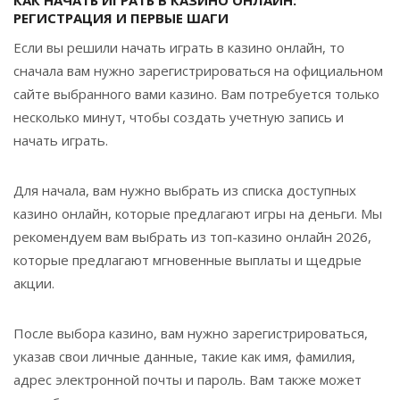
РЕГИСТРАЦИЯ И ПЕРВЫЕ ШАГИ
Если вы решили начать играть в казино онлайн, то
сначала вам нужно зарегистрироваться на официальном
сайте выбранного вами казино. Вам потребуется только
несколько минут, чтобы создать учетную запись и
начать играть.
Для начала, вам нужно выбрать из списка доступных
казино онлайн, которые предлагают игры на деньги. Мы
рекомендуем вам выбрать из топ-казино онлайн 2026,
которые предлагают мгновенные выплаты и щедрые
акции.
После выбора казино, вам нужно зарегистрироваться,
указав свои личные данные, такие как имя, фамилия,
адрес электронной почты и пароль. Вам также может