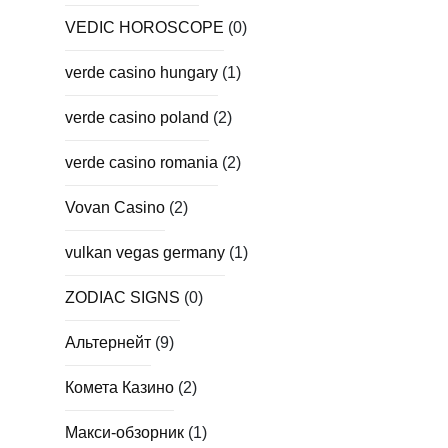
VEDIC HOROSCOPE
(0)
verde casino hungary
(1)
verde casino poland
(2)
verde casino romania
(2)
Vovan Casino
(2)
vulkan vegas germany
(1)
ZODIAC SIGNS
(0)
Альтернейт
(9)
Комета Казино
(2)
Макси-обзорник
(1)