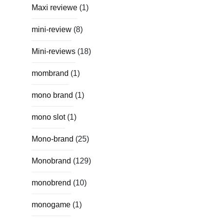
Maxi reviewe
(1)
mini-review
(8)
Mini-reviews
(18)
mombrand
(1)
mono brand
(1)
mono slot
(1)
Mono-brand
(25)
Monobrand
(129)
monobrend
(10)
monogame
(1)