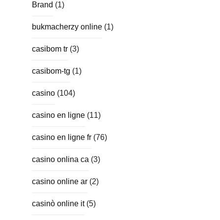
Brand
(1)
bukmacherzy online
(1)
casibom tr
(3)
casibom-tg
(1)
casino
(104)
casino en ligne
(11)
casino en ligne fr
(76)
casino onlina ca
(3)
casino online ar
(2)
casinò online it
(5)