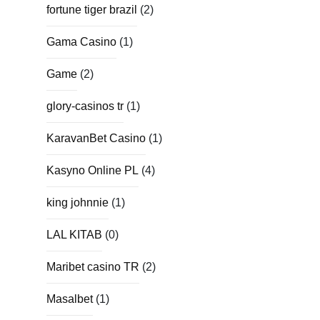
fortune tiger brazil
(2)
Gama Casino
(1)
Game
(2)
glory-casinos tr
(1)
KaravanBet Casino
(1)
Kasyno Online PL
(4)
king johnnie
(1)
LAL KITAB
(0)
Maribet casino TR
(2)
Masalbet
(1)