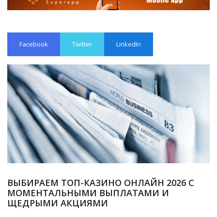
Facebook
Twitter
LinkedIn
ВЫБИРАЕМ ТОП-КАЗИНО ОНЛАЙН 2026 С
МОМЕНТАЛЬНЫМИ ВЫПЛАТАМИ И
ЩЕДРЫМИ АКЦИЯМИ