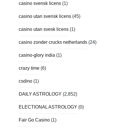
casino svensk licens
(1)
casino utan svensk licens
(45)
casino utan svesk licens
(1)
casino zonder crucks netherlands
(24)
casino-glory india
(1)
crazy time
(6)
csdino
(1)
DAILY ASTROLOGY
(2,852)
ELECTIONAL ASTROLOGY
(0)
Fair Go Casino
(1)