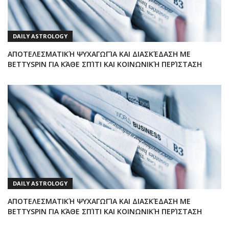
DAILY ASTROLOGY
ΑΠΟΤΕΛΕΣΜΑΤΙΚΉ ΨΥΧΑΓΩΓΊΑ ΚΑΙ ΔΙΑΣΚΈΔΑΣΗ ΜΕ
BETTYSPIN ΓΙΑ ΚΆΘΕ ΣΠΊΤΙ ΚΑΙ ΚΟΙΝΩΝΙΚΉ ΠΕΡΊΣΤΑΣΗ
DAILY ASTROLOGY
ΑΠΟΤΕΛΕΣΜΑΤΙΚΉ ΨΥΧΑΓΩΓΊΑ ΚΑΙ ΔΙΑΣΚΈΔΑΣΗ ΜΕ
BETTYSPIN ΓΙΑ ΚΆΘΕ ΣΠΊΤΙ ΚΑΙ ΚΟΙΝΩΝΙΚΉ ΠΕΡΊΣΤΑΣΗ