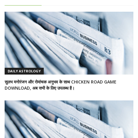
DAILY ASTROLOGY
सुलभ मनोरंजन और रोमांचक अनुभव के साथ CHICKEN ROAD GAME
DOWNLOAD, अब सभी के लिए उपलब्ध है।