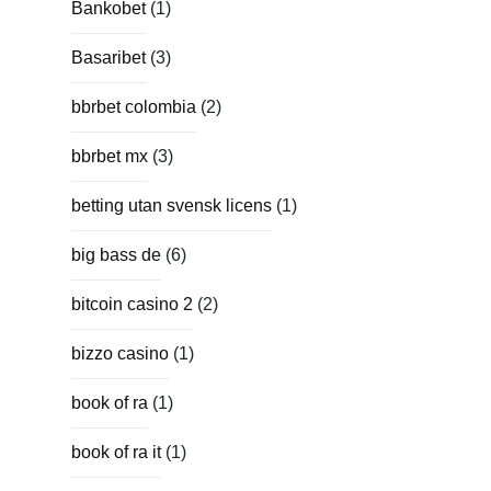
Bankobet
(1)
Basaribet
(3)
bbrbet colombia
(2)
bbrbet mx
(3)
betting utan svensk licens
(1)
big bass de
(6)
bitcoin casino 2
(2)
bizzo casino
(1)
book of ra
(1)
book of ra it
(1)