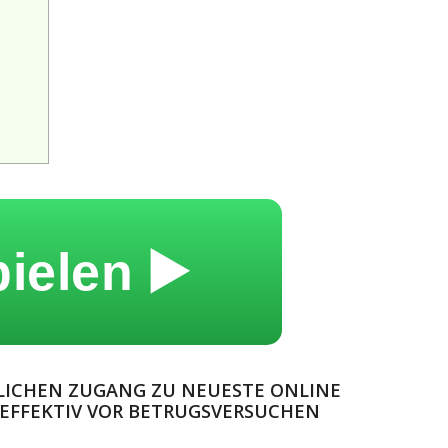
ielen ▶️
LICHEN ZUGANG ZU NEUESTE ONLINE
 EFFEKTIV VOR BETRUGSVERSUCHEN