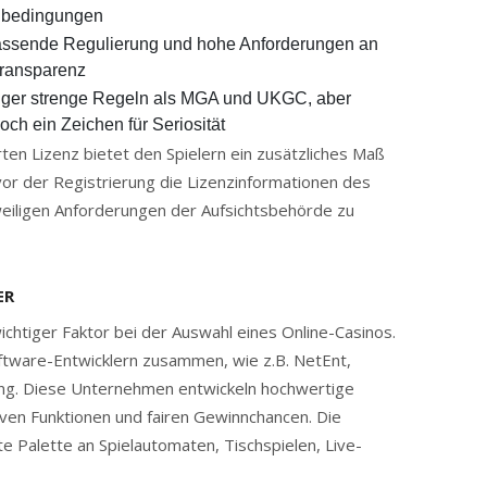
lbedingungen
ssende Regulierung und hohe Anforderungen an
Transparenz
ger strenge Regeln als MGA und UKGC, aber
ch ein Zeichen für Seriosität
ten Lizenz bietet den Spielern ein zusätzliches Maß
 vor der Registrierung die Lizenzinformationen des
weiligen Anforderungen der Aufsichtsbehörde zu
ER
wichtiger Faktor bei der Auswahl eines Online-Casinos.
oftware-Entwicklern zusammen, wie z.B. NetEnt,
ing. Diese Unternehmen entwickeln hochwertige
iven Funktionen und fairen Gewinnchancen. Die
te Palette an Spielautomaten, Tischspielen, Live-