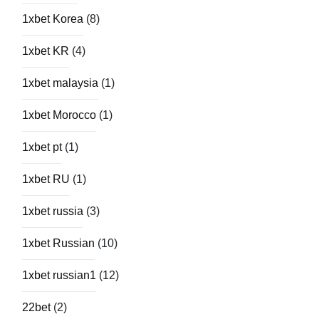
1xbet Korea
(8)
1xbet KR
(4)
1xbet malaysia
(1)
1xbet Morocco
(1)
1xbet pt
(1)
1xbet RU
(1)
1xbet russia
(3)
1xbet Russian
(10)
1xbet russian1
(12)
22bet
(2)