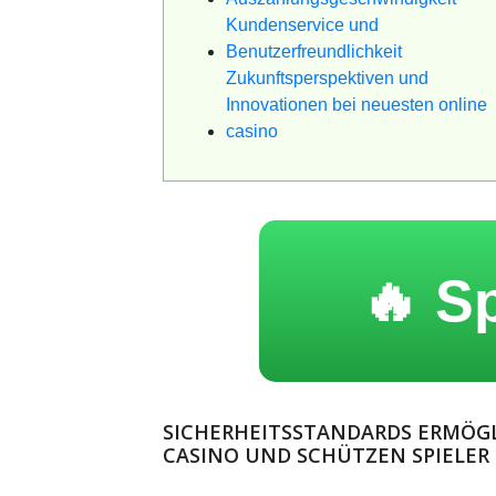
Kundenservice und
Benutzerfreundlichkeit
Zukunftsperspektiven und
Innovationen bei neuesten online
casino
🔥 Sp
SICHERHEITSSTANDARDS ERMÖG
CASINO UND SCHÜTZEN SPIELER