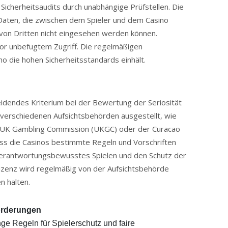
Sicherheitsaudits durch unabhängige Prüfstellen. Die
 Daten, die zwischen dem Spieler und dem Casino
 von Dritten nicht eingesehen werden können.
vor unbefugtem Zugriff. Die regelmäßigen
no die hohen Sicherheitsstandards einhält.
cheidendes Kriterium bei der Bewertung der Seriosität
 verschiedenen Aufsichtsbehörden ausgestellt, wie
er UK Gambling Commission (UKGC) oder der Curacao
ass die Casinos bestimmte Regeln und Vorschriften
, verantwortungsbewusstes Spielen und den Schutz der
 Lizenz wird regelmäßig von der Aufsichtsbehörde
n halten.
rderungen
ge Regeln für Spielerschutz und faire