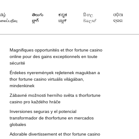
மிழ்
తెలుగు
ಕನ್ನಡ
සිංහල
ଓଡ଼ିଆ
லைப்பதிவு
బ్లాగ్
ಬ್ಲಾಗ್
බ්ලොග්
ବ୍ଲଗ
Magnifiques opportunités et thor fortune casino
online pour des gains exceptionnels en toute
sécurité
Érdekes nyeremények rejletenek magukban a
thor fortune casino virtuális világában,
mindenkinek
Zábavné možnosti herního světa s thorfortune
casino pro každého hráče
Inversiones seguras y el potencial
transformador de thorfortune en mercados
globales
Adorable divertissement et thor fortune casino