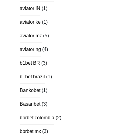
aviator IN
(1)
aviator ke
(1)
aviator mz
(5)
aviator ng
(4)
b1bet BR
(3)
b1bet brazil
(1)
Bankobet
(1)
Basaribet
(3)
bbrbet colombia
(2)
bbrbet mx
(3)