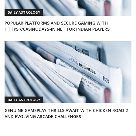
DAILY ASTROLOGY
POPULAR PLATFORMS AND SECURE GAMING WITH
HTTPS://CASINODAYS-IN.NET FOR INDIAN PLAYERS
DAILY ASTROLOGY
GENUINE GAMEPLAY THRILLS AWAIT WITH CHICKEN ROAD 2
AND EVOLVING ARCADE CHALLENGES