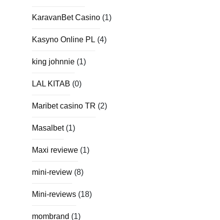
KaravanBet Casino
(1)
Kasyno Online PL
(4)
king johnnie
(1)
LAL KITAB
(0)
Maribet casino TR
(2)
Masalbet
(1)
Maxi reviewe
(1)
mini-review
(8)
Mini-reviews
(18)
mombrand
(1)