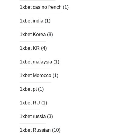
1xbet casino french
(1)
1xbet india
(1)
1xbet Korea
(8)
1xbet KR
(4)
1xbet malaysia
(1)
1xbet Morocco
(1)
1xbet pt
(1)
1xbet RU
(1)
1xbet russia
(3)
1xbet Russian
(10)