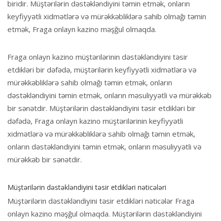
biridir. Müştərilərin dəstəkləndiyini təmin etmək, onların
keyfiyyətli xidmətlərə və mürəkkəbliklərə sahib olmağı təmin
etmək, Fraga onlayn kazino məşğul olmaqda.
Fraga onlayn kazino müştərilərinin dəstəkləndiyini təsir
etdikləri bir dəfədə, müştərilərin keyfiyyətli xidmətlərə və
mürəkkəbliklərə sahib olmağı təmin etmək, onların
dəstəkləndiyini təmin etmək, onların məsuliyyətli və mürəkkəb
bir sənətdir. Müştərilərin dəstəkləndiyini təsir etdikləri bir
dəfədə, Fraga onlayn kazino müştərilərinin keyfiyyətli
xidmətlərə və mürəkkəbliklərə sahib olmağı təmin etmək,
onların dəstəkləndiyini təmin etmək, onların məsuliyyətli və
mürəkkəb bir sənətdir.
Müştərilərin dəstəkləndiyini təsir etdikləri nəticələri
Müştərilərin dəstəkləndiyini təsir etdikləri nəticələr Fraga
onlayn kazino məşğul olmaqda. Müştərilərin dəstəkləndiyini