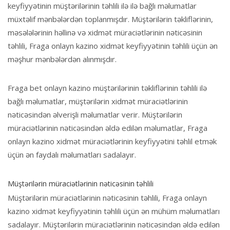
keyfiyyətinin müştərilərinin təhlili ilə ilə bağlı məlumatlar
müxtəlif mənbələrdən toplanmışdır. Müştərilərin təkliflərinin,
məsələlərinin həllinə və xidmət müraciətlərinin nəticəsinin
təhlili, Fraga onlayn kazino xidmət keyfiyyətinin təhlili üçün ən
məşhur mənbələrdən alınmışdır.
Fraga bet onlayn kazino müştərilərinin təkliflərinin təhlili ilə
bağlı məlumatlar, müştərilərin xidmət müraciətlərinin
nəticəsindən əlverişli məlumatlar verir. Müştərilərin
müraciətlərinin nəticəsindən əldə edilən məlumatlar, Fraga
onlayn kazino xidmət müraciətlərinin keyfiyyətini təhlil etmək
üçün ən faydalı məlumatları sadalayır.
Müştərilərin müraciətlərinin nəticəsinin təhlili
Müştərilərin müraciətlərinin nəticəsinin təhlili, Fraga onlayn
kazino xidmət keyfiyyətinin təhlili üçün ən mühüm məlumatları
sadalayır. Müştərilərin müraciətlərinin nəticəsindən əldə edilən