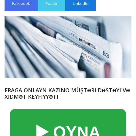
Facebook
Twitter
LinkedIn
FRAGA ONLAYN KAZINO MÜŞTƏRI DƏSTƏYI VƏ
XIDMƏT KEYFIYYƏTI
▶️ OYNA