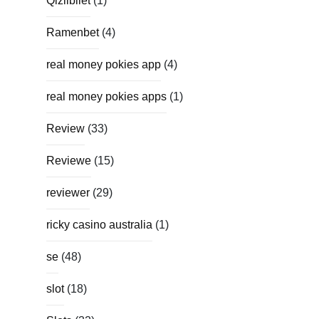
Qizilbilet
(1)
Ramenbet
(4)
real money pokies app
(4)
real money pokies apps
(1)
Review
(33)
Reviewe
(15)
reviewer
(29)
ricky casino australia
(1)
se
(48)
slot
(18)