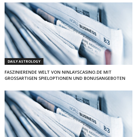
DAILY ASTROLOGY
FASZINIERENDE WELT VON NINLAYSCASINO.DE MIT
GROSSARTIGEN SPIELOPTIONEN UND BONUSANGEBOTEN