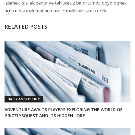
izləmək, sizi əlaqədar və təhlükəsiz bir ortamda qeyd etmək
üçün necə məlumatları daxil etməlisiniz təmin edilir.
RELATED POSTS
DAILY ASTROLOGY
ADVENTURE AWAITS PLAYERS EXPLORING THE WORLD OF
GRIZZLYSQUEST AND ITS HIDDEN LORE