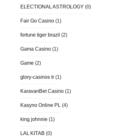
ELECTIONAL ASTROLOGY
(0)
Fair Go Casino
(1)
fortune tiger brazil
(2)
Gama Casino
(1)
Game
(2)
glory-casinos tr
(1)
KaravanBet Casino
(1)
Kasyno Online PL
(4)
king johnnie
(1)
LAL KITAB
(0)