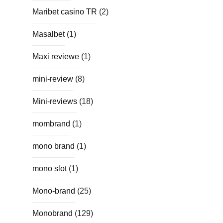
Maribet casino TR
(2)
Masalbet
(1)
Maxi reviewe
(1)
mini-review
(8)
Mini-reviews
(18)
mombrand
(1)
mono brand
(1)
mono slot
(1)
Mono-brand
(25)
Monobrand
(129)