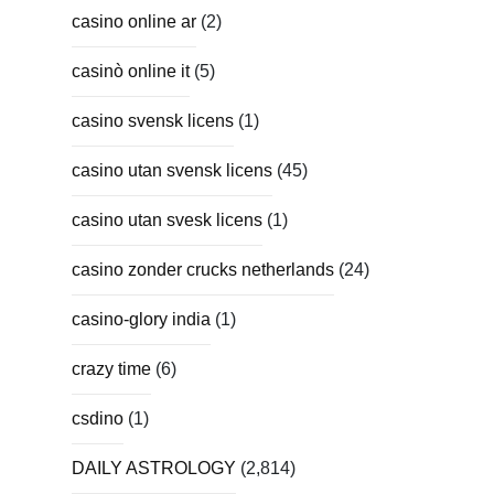
casino online ar
(2)
casinò online it
(5)
casino svensk licens
(1)
casino utan svensk licens
(45)
casino utan svesk licens
(1)
casino zonder crucks netherlands
(24)
casino-glory india
(1)
crazy time
(6)
csdino
(1)
DAILY ASTROLOGY
(2,814)