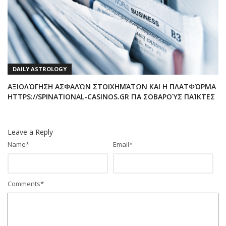
DAILY ASTROLOGY
ΑΞΙΟΛΌΓΗΣΗ ΑΣΦΑΛΏΝ ΣΤΟΙΧΗΜΆΤΩΝ ΚΑΙ Η ΠΛΑΤΦΌΡΜΑ
HTTPS://SPINATIONAL-CASINOS.GR ΓΙΑ ΣΟΒΑΡΟΎΣ ΠΑΊΚΤΕΣ
Leave a Reply
Name
*
Email
*
Comments
*