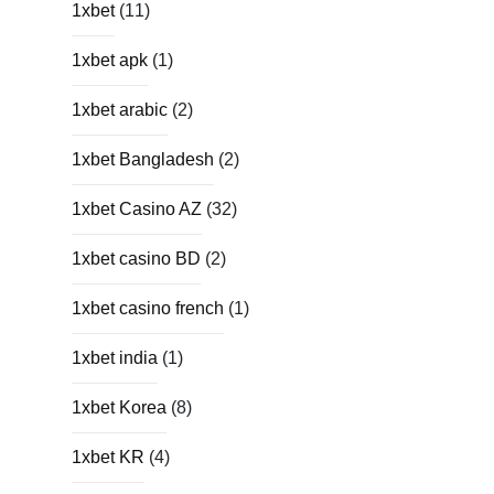
1xbet
(11)
1xbet apk
(1)
1xbet arabic
(2)
1xbet Bangladesh
(2)
1xbet Casino AZ
(32)
1xbet casino BD
(2)
1xbet casino french
(1)
1xbet india
(1)
1xbet Korea
(8)
1xbet KR
(4)