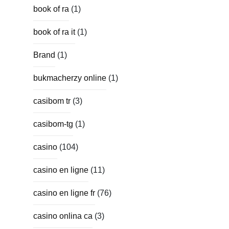
book of ra
(1)
book of ra it
(1)
Brand
(1)
bukmacherzy online
(1)
casibom tr
(3)
casibom-tg
(1)
casino
(104)
casino en ligne
(11)
casino en ligne fr
(76)
casino onlina ca
(3)