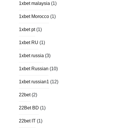
1xbet malaysia
(1)
1xbet Morocco
(1)
1xbet pt
(1)
1xbet RU
(1)
1xbet russia
(3)
1xbet Russian
(10)
1xbet russian1
(12)
22bet
(2)
22Bet BD
(1)
22bet IT
(1)