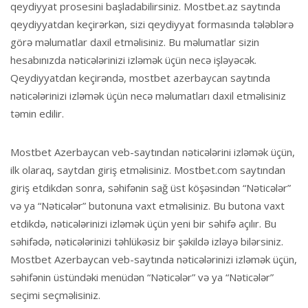
qeydiyyat prosesini başladabilirsiniz. Mostbet.az saytında
qeydiyyatdan keçirərkən, sizi qeydiyyat formasında tələblərə
görə məlumatlar daxil etməlisiniz. Bu məlumatlar sizin
hesabınızda nəticələrinizi izləmək üçün necə işləyəcək.
Qeydiyyatdan keçirəndə, mostbet azerbaycan saytında
nəticələrinizi izləmək üçün necə məlumatları daxil etməlisiniz
təmin edilir.
Mostbet Azerbaycan veb-saytından nəticələrini izləmək üçün,
ilk olaraq, saytdan giriş etməlisiniz. Mostbet.com saytından
giriş etdikdən sonra, səhifənin sağ üst köşəsindən “Nəticələr”
və ya “Nəticələr” butonuna vaxt etməlisiniz. Bu butona vaxt
etdikdə, nəticələrinizi izləmək üçün yeni bir səhifə açılır. Bu
səhifədə, nəticələrinizi təhlükəsiz bir şəkildə izləyə bilərsiniz.
Mostbet Azerbaycan veb-saytında nəticələrinizi izləmək üçün,
səhifənin üstündəki menüdən “Nəticələr” və ya “Nəticələr”
seçimi seçməlisiniz.