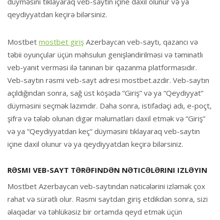
düyməsini tıklayaraq veb-saytın içine daxil olunur və ya
qeydiyyatdan keçirə bilərsiniz.
Mostbet
mostbet giriş
Azerbaycan veb-saytı, qazancı və
təbii oyunçular üçün məhsulun genişləndirilməsi və təminatlı
veb-yanıt verməsi ilə tanınan bir qazanma platformasıdır.
Veb-saytın rəsmi veb-sayt adresi mostbet.azdir. Veb-saytın
açıldığından sonra, sağ üst köşədə “Giriş” və ya “Qeydiyyat”
düyməsini seçmək lazımdır. Daha sonra, istifadəçi adı, e-poçt,
şifrə və tələb olunan digər məlumatları daxil etmək və “Giriş”
və ya “Qeydiyyatdan keç” düyməsini tıklayaraq veb-saytın
içine daxil olunur və ya qeydiyyatdan keçirə bilərsiniz.
RƏSMI VEB-SAYT TƏRƏFINDƏN NƏTICƏLƏRINI IZLƏYIN
Mostbet Azerbaycan veb-saytından nəticələrini izləmək çox
rahat və sürətli olur. Rəsmi saytdan giriş etdikdən sonra, sizi
əlaqədar və təhlükəsiz bir ortamda qeyd etmək üçün