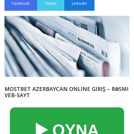
Facebook
Twitter
LinkedIn
MOSTBET AZERBAYCAN ONLINE GIRIŞ – RƏSMI
VEB-SAYT
▶️ OYNA