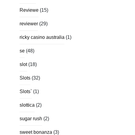
Reviewe
(15)
reviewer
(29)
ricky casino australia
(1)
se
(48)
slot
(18)
Slots
(32)
Slots`
(1)
slottica
(2)
sugar rush
(2)
sweet bonanza
(3)