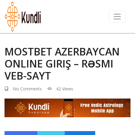
MOSTBET AZERBAYCAN
ONLINE GIRIŞ – RƏSMI
VEB-SAYT
No Comments
42 Views