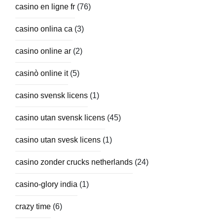
casino en ligne fr
(76)
casino onlina ca
(3)
casino online ar
(2)
casinò online it
(5)
casino svensk licens
(1)
casino utan svensk licens
(45)
casino utan svesk licens
(1)
casino zonder crucks netherlands
(24)
casino-glory india
(1)
crazy time
(6)