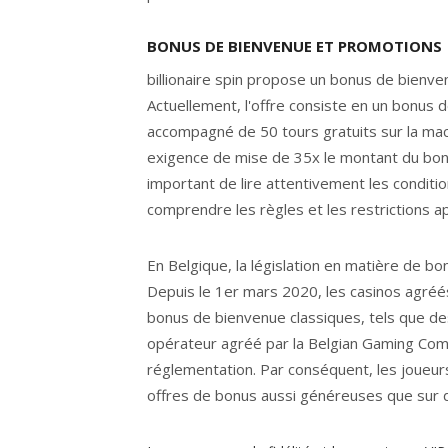
BONUS DE BIENVENUE ET PROMOTIONS
billionaire spin propose un bonus de bienve
Actuellement, l'offre consiste en un bonus 
accompagné de 50 tours gratuits sur la ma
exigence de mise de 35x le montant du bonus
important de lire attentivement les conditi
comprendre les règles et les restrictions ap
En Belgique, la législation en matière de bon
Depuis le 1er mars 2020, les casinos agréé
bonus de bienvenue classiques, tels que des 
opérateur agréé par la Belgian Gaming Co
réglementation. Par conséquent, les joueur
offres de bonus aussi généreuses que sur 