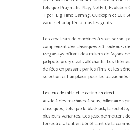
tels que Pragmatic Play, NetEnt, Evolution
Tiger, Big Time Gaming, Quickspin et ELK St
variée et adaptée à tous les goûts.
Les amateurs de machines à sous seront par
comprenant des classiques à 3 rouleaux, d
Megaways offrant des milliers de façons de
jackpots progressifs alléchants. Les thèmes
de fées en passant par les films et les séri
sélection est un plaisir pour les passionnés
Les jeux de table et le casino en direct
Au-delà des machines à sous, billionaire sp
classiques, tels que le blackjack, la roulette
plusieurs variantes. Ces jeux permettent d
terrestres, tout en bénéficiant de la commo