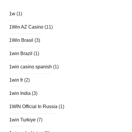
1w
(1)
1Win AZ Casino
(11)
1Win Brasil
(3)
1win Brazil
(1)
1win casino spanish
(1)
1win fr
(2)
1win India
(3)
1WIN Official In Russia
(1)
1win Turkiye
(7)