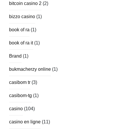
bitcoin casino 2
(2)
bizzo casino
(1)
book of ra
(1)
book of ra it
(1)
Brand
(1)
bukmacherzy online
(1)
casibom tr
(3)
casibom-tg
(1)
casino
(104)
casino en ligne
(11)