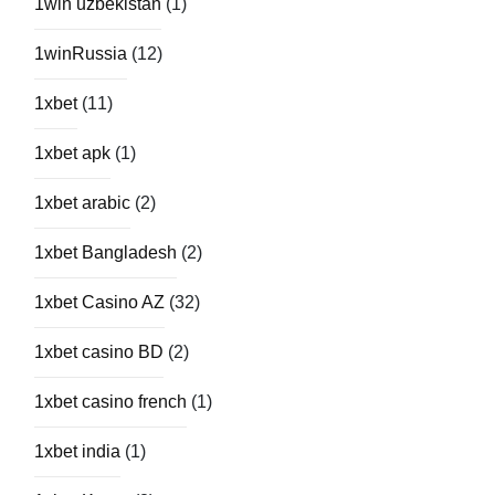
1win uzbekistan
(1)
1winRussia
(12)
1xbet
(11)
1xbet apk
(1)
1xbet arabic
(2)
1xbet Bangladesh
(2)
1xbet Casino AZ
(32)
1xbet casino BD
(2)
1xbet casino french
(1)
1xbet india
(1)