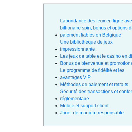
Labondance des jeux en ligne av
billionaire spin, bonus et options 
paiement fiables en Belgique
Une bibliothèque de jeux
impressionnante
Les jeux de table et le casino en di
Bonus de bienvenue et promotion
Le programme de fidélité et les
avantages VIP
Méthodes de paiement et retraits
Sécurité des transactions et confo
réglementaire
Mobile et support client
Jouer de manière responsable