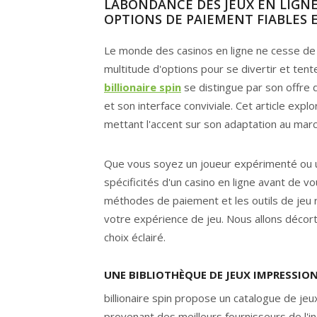
LABONDANCE DES JEUX EN LIGNE 
OPTIONS DE PAIEMENT FIABLES 
Le monde des casinos en ligne ne cesse de 
multitude d'options pour se divertir et tent
billionaire spin
se distingue par son offre 
et son interface conviviale. Cet article expl
mettant l'accent sur son adaptation au marc
Que vous soyez un joueur expérimenté ou un
spécificités d'un casino en ligne avant de v
méthodes de paiement et les outils de jeu 
votre expérience de jeu. Nous allons décor
choix éclairé.
UNE BIBLIOTHÈQUE DE JEUX IMPRESSI
billionaire spin propose un catalogue de j
provenant des meilleurs fournisseurs de l'i