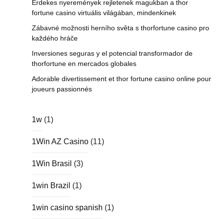
Érdekes nyeremények rejletenek magukban a thor
fortune casino virtuális világában, mindenkinek
Zábavné možnosti herního světa s thorfortune casino pro
každého hráče
Inversiones seguras y el potencial transformador de
thorfortune en mercados globales
Adorable divertissement et thor fortune casino online pour
joueurs passionnés
1w
(1)
1Win AZ Casino
(11)
1Win Brasil
(3)
1win Brazil
(1)
1win casino spanish
(1)