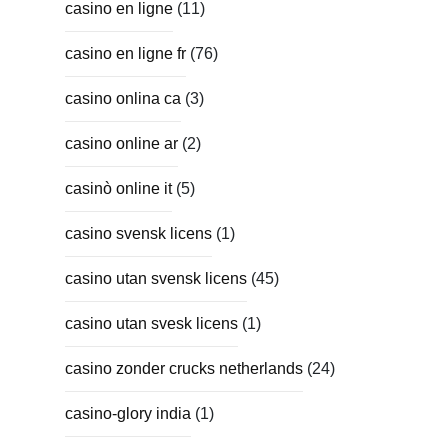
casino en ligne
(11)
casino en ligne fr
(76)
casino onlina ca
(3)
casino online ar
(2)
casinò online it
(5)
casino svensk licens
(1)
casino utan svensk licens
(45)
casino utan svesk licens
(1)
casino zonder crucks netherlands
(24)
casino-glory india
(1)