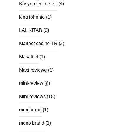
Kasyno Online PL
(4)
king johnnie
(1)
LAL KITAB
(0)
Maribet casino TR
(2)
Masalbet
(1)
Maxi reviewe
(1)
mini-review
(8)
Mini-reviews
(18)
mombrand
(1)
mono brand
(1)