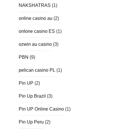
NAKSHATRAS
(1)
online casino au
(2)
onlone casino ES
(1)
ozwin au casino
(3)
PBN
(9)
pelican casino PL
(1)
Pin UP
(2)
Pin Up Brazil
(3)
Pin UP Online Casino
(1)
Pin Up Peru
(2)