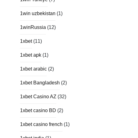
1win uzbekistan
(1)
1winRussia
(12)
1xbet
(11)
1xbet apk
(1)
1xbet arabic
(2)
1xbet Bangladesh
(2)
1xbet Casino AZ
(32)
1xbet casino BD
(2)
1xbet casino french
(1)