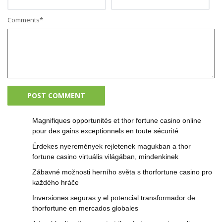
Comments
*
Magnifiques opportunités et thor fortune casino online
pour des gains exceptionnels en toute sécurité
Érdekes nyeremények rejletenek magukban a thor
fortune casino virtuális világában, mindenkinek
Zábavné možnosti herního světa s thorfortune casino pro
každého hráče
Inversiones seguras y el potencial transformador de
thorfortune en mercados globales