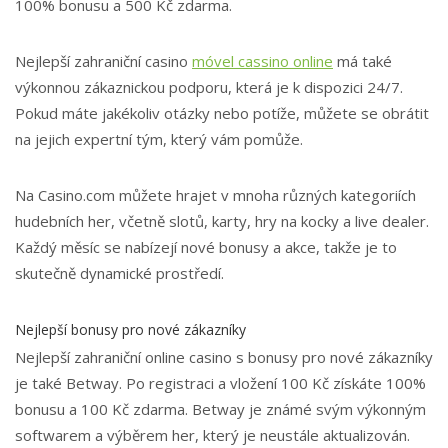
100% bonusu a 500 Kč zdarma.
Nejlepší zahraniční casino
móvel cassino online
má také
výkonnou zákaznickou podporu, která je k dispozici 24/7.
Pokud máte jakékoliv otázky nebo potíže, můžete se obrátit
na jejich expertní tým, který vám pomůže.
Na Casino.com můžete hrajet v mnoha různých kategoriích
hudebních her, včetně slotů, karty, hry na kocky a live dealer.
Každý měsíc se nabízejí nové bonusy a akce, takže je to
skutečně dynamické prostředí.
Nejlepší bonusy pro nové zákazníky
Nejlepší zahraniční online casino s bonusy pro nové zákazníky
je také Betway. Po registraci a vložení 100 Kč získáte 100%
bonusu a 100 Kč zdarma. Betway je známé svým výkonným
softwarem a výběrem her, který je neustále aktualizován.