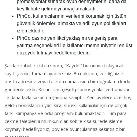
promosyonlar sunarak oyun deneyimlerini daha da
keyifli hale getirmeyi amaçlamaktadır.
PinCo, kullanıcılarının verilerini korumak için üstün
güvenlik önlemleri almakta ve adil oyun politikaları
izlemektedir.
PinCo casino yenilikçi yaklaşımı ve geniş para
yatırma seçenekleri ile kullanıcı memnuniyetini en üst
düzeyde tutmayı hedeflemektedir.
Şartları kabul ettikten sonra, “Kaydol” butonuna tıklayarak
kayıt işlemini tamamlayabilirsiniz. Bu noktada, verdiğiniz e-
posta adresine veya telefon numarasına bir doğrulama kodu
gönderilecektir. Kullanıcılar, çeşitli promosyonlar ve bonuslar
ile daha fazla kazanma şansına sahiptir. Yeni üyelere özel hoş
geldin bonuslarının yanı sıra, sürekli kullanıcılar için de birçok
farklı kampanya ve ödül programı bulunmaktadır. Tüm para
çekme taleplerini mümkün olan sobre kısa sürede işleme
koymayı hedefliyoruz, böylece oyuncularımız kesintisiz bir
süreç yaşar.