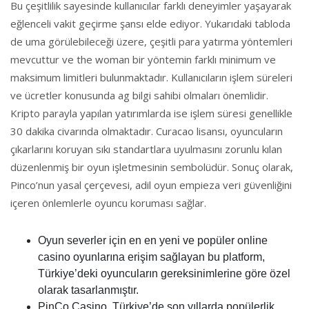
Bu çeşitlilik sayesinde kullanıcılar farklı deneyimler yaşayarak
eğlenceli vakit geçirme şansı elde ediyor. Yukarıdaki tabloda
de uma görülebileceği üzere, çeşitli para yatırma yöntemleri
mevcuttur ve the woman bir yöntemin farklı minimum ve
maksimum limitleri bulunmaktadır. Kullanıcıların işlem süreleri
ve ücretler konusunda ag bilgi sahibi olmaları önemlidir.
Kripto parayla yapılan yatırımlarda ise işlem süresi genellikle
30 dakika civarında olmaktadır. Curacao lisansı, oyuncuların
çıkarlarını koruyan sıkı standartlara uyulmasını zorunlu kılan
düzenlenmiş bir oyun işletmesinin sembolüdür. Sonuç olarak,
Pinco’nun yasal çerçevesi, adil oyun empieza veri güvenliğini
içeren önlemlerle oyuncu koruması sağlar.
Oyun severler için en en yeni ve popüler online
casino oyunlarına erişim sağlayan bu platform,
Türkiye’deki oyuncuların gereksinimlerine göre özel
olarak tasarlanmıştır.
PinCo Casino, Türkiye’de son yıllarda popülerlik