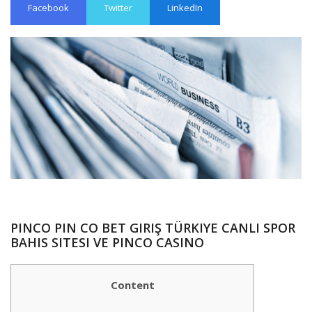
Facebook
Twitter
LinkedIn
PINCO PIN CO BET GIRIŞ TÜRKIYE CANLI SPOR
BAHIS SITESI VE PINCO CASINO
Content