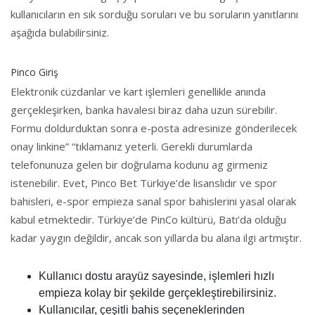
kullanıcıların en sık sorduğu soruları ve bu soruların yanıtlarını
aşağıda bulabilirsiniz.
Pinco Giriş
Elektronik cüzdanlar ve kart işlemleri genellikle anında
gerçekleşirken, banka havalesi biraz daha uzun sürebilir.
Formu doldurduktan sonra e-posta adresinize gönderilecek
onay linkine” “tıklamanız yeterli. Gerekli durumlarda
telefonunuza gelen bir doğrulama kodunu ag girmeniz
istenebilir. Evet, Pinco Bet Türkiye’de lisanslıdır ve spor
bahisleri, e-spor empieza sanal spor bahislerini yasal olarak
kabul etmektedir. Türkiye’de PinCo kültürü, Batı’da olduğu
kadar yaygın değildir, ancak son yıllarda bu alana ilgi artmıştır.
Kullanıcı dostu arayüz sayesinde, işlemleri hızlı
empieza kolay bir şekilde gerçekleştirebilirsiniz.
Kullanıcılar, çeşitli bahis seçeneklerinden