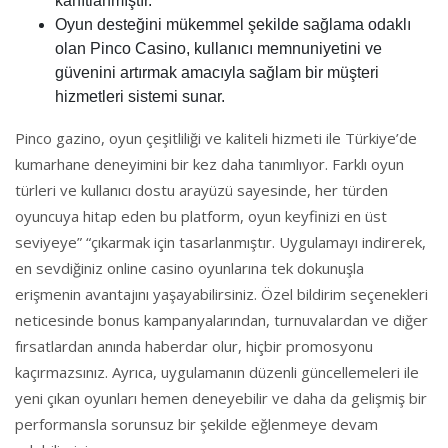
kanıtlanmıştır.
Oyun desteğini mükemmel şekilde sağlama odaklı
olan Pinco Casino, kullanıcı memnuniyetini ve
güvenini artırmak amacıyla sağlam bir müşteri
hizmetleri sistemi sunar.
Pinco gazino, oyun çeşitliliği ve kaliteli hizmeti ile Türkiye’de
kumarhane deneyimini bir kez daha tanımlıyor. Farklı oyun
türleri ve kullanıcı dostu arayüzü sayesinde, her türden
oyuncuya hitap eden bu platform, oyun keyfinizi en üst
seviyeye” “çıkarmak için tasarlanmıştır. Uygulamayı indirerek,
en sevdiğiniz online casino oyunlarına tek dokunuşla
erişmenin avantajını yaşayabilirsiniz. Özel bildirim seçenekleri
neticesinde bonus kampanyalarından, turnuvalardan ve diğer
fırsatlardan anında haberdar olur, hiçbir promosyonu
kaçırmazsınız. Ayrıca, uygulamanın düzenli güncellemeleri ile
yeni çıkan oyunları hemen deneyebilir ve daha da gelişmiş bir
performansla sorunsuz bir şekilde eğlenmeye devam