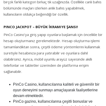
birçok farklı kategori birkaç tık uzağınızda. Özellikle canlı bahis
bölümünde maçları izlerken anlık bahis yapabilmek,
kullanıcıların oldukça beğendiği bir özellik.
PINCO JACKPOT – BÜYÜK İKRAMIYE ŞANSI!
PinCo Casino’ya giriş yapıp oyunlara başlamak için öncelikle bir
hesap oluşturmanız gerekmektedir. Hesap oluşturma işlemi
tamamlandıktan sonra, çeşitli ödeme yöntemlerini kullanmak
suretiyle hesabınıza para yatırabilir ve oyunlara dahil
olabilirsiniz. Ayrıca, mobil uyumlu arayüz sayesinde akıllı
telefonlar ve tabletler üzerinden de platforma erişim
sağlanabilir.
PinCo Casino, kullanıcılarına kaliteli ve güvenilir bir
oyun deneyimi sunmayı amaçlayarak faaliyetlerine
devam etmektedir.
PinCo gazino, kullanıcılarına çeşitli bonuslar ve