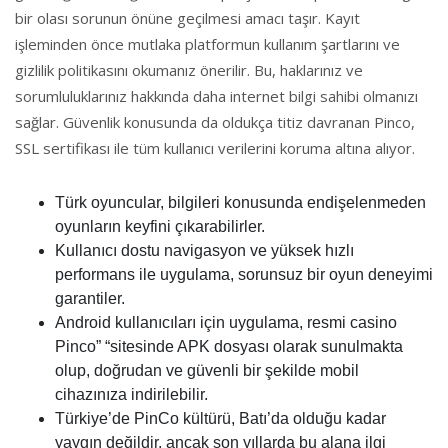
bir olası sorunun önüne geçilmesi amacı taşır. Kayıt
işleminden önce mutlaka platformun kullanım şartlarını ve
gizlilik politikasını okumanız önerilir. Bu, haklarınız ve
sorumluluklarınız hakkında daha internet bilgi sahibi olmanızı
sağlar. Güvenlik konusunda da oldukça titiz davranan Pinсo,
SSL sertifikası ile tüm kullanıcı verilerini koruma altına alıyor.
Türk oyuncular, bilgileri konusunda endişelenmeden
oyunların keyfini çıkarabilirler.
Kullanıcı dostu navigasyon ve yüksek hızlı
performans ile uygulama, sorunsuz bir oyun deneyimi
garantiler.
Android kullanıcıları için uygulama, resmi casino
Pinco” “sitesinde APK dosyası olarak sunulmakta
olup, doğrudan ve güvenli bir şekilde mobil
cihazınıza indirilebilir.
Türkiye’de PinCo kültürü, Batı’da olduğu kadar
yaygın değildir, ancak son yıllarda bu alana ilgi