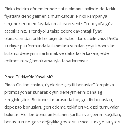
Pinko indirim dönemlerinde satın almanız halinde de farklı
fiyatlara denk gelmeniz mümkündür. Pinko kampanya
seçeneklerinden faydalanmak isterseniz Trendyol’a göz
atabilirsiniz. Trendyol’u takip ederek avantajlı fiyat
olanaklarından anlık bir biçimde haberdar olabilirsiniz. PinCo
Türkiye platformunda kullanıcılara sunulan çeşitli bonuslar,
kullanıcı deneyimini artırmak ve daha fazla kazanç elde
edilmesini sağlamak amacıyla tasarlanmıştır.
Pinco Türkiye’de Yasal Mı?
Pinco On line casino, üyelerine çeşitli bonuslar” “empieza
promosyonlar sunarak oyun deneyimlerini daha ag
zenginleştirir. Bu bonuslar arasında hoş geldin bonusları,
depozito bonusları, geri ödeme teklifleri ve özel turnuvalar
bulunur. Her bir bonusun kullanım şartları ve çevrim koşulları,
bonus türüne göre değişiklik gösterir. Pinco Türkiye Müşteri