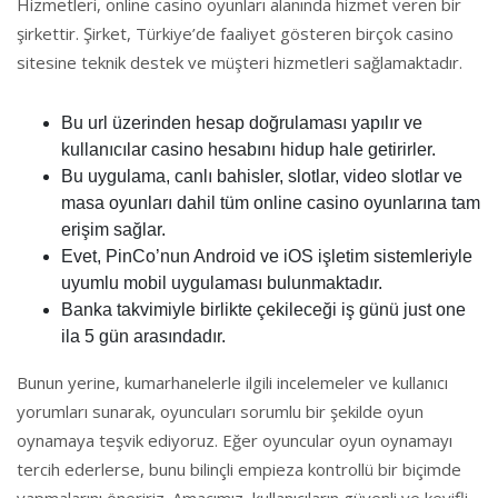
Hizmetleri, online casino oyunları alanında hizmet veren bir
şirkettir. Şirket, Türkiye’de faaliyet gösteren birçok casino
sitesine teknik destek ve müşteri hizmetleri sağlamaktadır.
Bu url üzerinden hesap doğrulaması yapılır ve
kullanıcılar casino hesabını hidup hale getirirler.
Bu uygulama, canlı bahisler, slotlar, video slotlar ve
masa oyunları dahil tüm online casino oyunlarına tam
erişim sağlar.
Evet, PinCo’nun Android ve iOS işletim sistemleriyle
uyumlu mobil uygulaması bulunmaktadır.
Banka takvimiyle birlikte çekileceği iş günü just one
ila 5 gün arasındadır.
Bunun yerine, kumarhanelerle ilgili incelemeler ve kullanıcı
yorumları sunarak, oyuncuları sorumlu bir şekilde oyun
oynamaya teşvik ediyoruz. Eğer oyuncular oyun oynamayı
tercih ederlerse, bunu bilinçli empieza kontrollü bir biçimde
yapmalarını öneririz. Amacımız, kullanıcıların güvenli ve keyifli