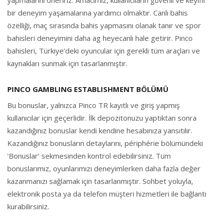
bir deneyim yaşamalarına yardımcı olmaktır. Canlı bahis
özelliği, maç sırasında bahis yapmasını olanak tanır ve spor
bahisleri deneyimini daha ag heyecanlı hale getirir. Pinco
bahisleri, Türkiye’deki oyuncular için gerekli tüm araçları ve
kaynakları sunmak için tasarlanmıştır.
PINCO GAMBLING ESTABLISHMENT BÖLÜMÜ
Bu bonuslar, yalnızca Pinco TR kayıtlı ve giriş yapmış
kullanıcılar için geçerlidir. İlk depozitonuzu yaptıktan sonra
kazandığınız bonuslar kendi kendine hesabınıza yansıtılır.
Kazandığınız bonusların detaylarını, périphérie bölümündeki
‘Bonuslar’ sekmesinden kontrol edebilirsiniz. Tüm
bonuslarımız, oyunlarımızı deneyimlerken daha fazla değer
kazanmanızı sağlamak için tasarlanmıştır. Sohbet yoluyla,
elektronik posta ya da telefon müşteri hizmetleri ile bağlantı
kurabilirsiniz.