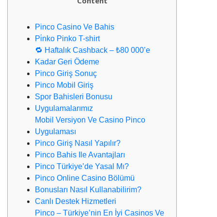
Content
Pinco Casino Ve Bahis
Pi̇nko Pinko T-shirt
🔁 Haftalık Cashback – ₺80 000’e
Kadar Geri Ödeme
Pinco Giriş Sonuç
Pinco Mobil Giriş
Spor Bahisleri Bonusu
Uygulamalarımız
Mobil Versiyon Ve Casino Pinco
Uygulaması
Pinco Giriş Nasıl Yapılır?
Pinco Bahis Ile Avantajları
Pinco Türkiye’de Yasal Mı?
Pinco Online Casino Bölümü
Bonusları Nasıl Kullanabilirim?
Canlı Destek Hizmetleri
Pinco – Türkiye’nin En İyi Casinos Ve