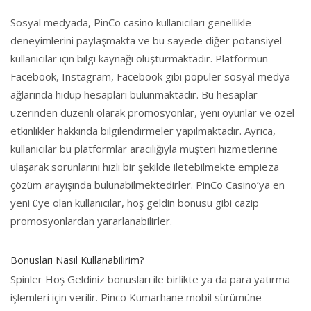
Sosyal medyada, PinCo casino kullanıcıları genellikle
deneyimlerini paylaşmakta ve bu sayede diğer potansiyel
kullanıcılar için bilgi kaynağı oluşturmaktadır. Platformun
Facebook, Instagram, Facebook gibi popüler sosyal medya
ağlarında hidup hesapları bulunmaktadır. Bu hesaplar
üzerinden düzenli olarak promosyonlar, yeni oyunlar ve özel
etkinlikler hakkında bilgilendirmeler yapılmaktadır. Ayrıca,
kullanıcılar bu platformlar aracılığıyla müşteri hizmetlerine
ulaşarak sorunlarını hızlı bir şekilde iletebilmekte empieza
çözüm arayışında bulunabilmektedirler. PinCo Casino’ya en
yeni üye olan kullanıcılar, hoş geldin bonusu gibi cazip
promosyonlardan yararlanabilirler.
Bonusları Nasıl Kullanabilirim?
Spinler Hoş Geldiniz bonusları ile birlikte ya da para yatırma
işlemleri için verilir. Pinco Kumarhane mobil sürümüne