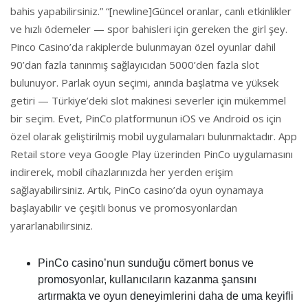
bahis yapabilirsiniz.” “[newline]Güncel oranlar, canlı etkinlikler
ve hızlı ödemeler — spor bahisleri için gereken the girl şey.
Pinco Casino’da rakiplerde bulunmayan özel oyunlar dahil
90’dan fazla tanınmış sağlayıcıdan 5000’den fazla slot
bulunuyor. Parlak oyun seçimi, anında başlatma ve yüksek
getiri — Türkiye’deki slot makinesi severler için mükemmel
bir seçim. Evet, PinCo platformunun iOS ve Android os için
özel olarak geliştirilmiş mobil uygulamaları bulunmaktadır. App
Retail store veya Google Play üzerinden PinCo uygulamasını
indirerek, mobil cihazlarınızda her yerden erişim
sağlayabilirsiniz. Artık, PinCo casino’da oyun oynamaya
başlayabilir ve çeşitli bonus ve promosyonlardan
yararlanabilirsiniz.
PinCo casino’nun sunduğu cömert bonus ve
promosyonlar, kullanıcıların kazanma şansını
artırmakta ve oyun deneyimlerini daha de uma keyifli