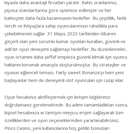
kıyasla daha avantajlı fırsatları yaratır. Bahis oranlarımız,
piyasa standartlarına göre optimize edilmiştir ve her
bahisçinin daha fazla kazanmasını hedefler. Bu çeşitlilik, farklı
tercih ve ihtiyaçlara sahip oyuncularımızın rahatlıkla para
çekebilmesini sağlar. 31 Mayıs 2023 tarihinden itibaren
geçerli olan yeni sorumlu kumar oyunları kuralları, güvenli ve
adil bir oyun deneyimi sağlamayı hedefler. Bu düzenlemeler,
oyun ortamını daha şeffaf empieza güvenli kılmak için oyuncu
haklarını korumak amacıyla oluşturulmuştur. Bu stratejiler ve
oyunun eğlenceli teması, Fairly sweet Bonanza’yı hem yeni
başlayanlar hem de deneyimli slot oyuncuları için cazip kılar.
Oyun hesabınızı aktifleştirmek için iletişim bilgilerinizi
doğrulamanız gerekmektedir. Bu adımı tamamladıktan sonra,
kişisel hesabınıza w tamtym miejscu erişim sağlayarak tüm
özelliklerden ve oyun seçeneklerinden yararlanabilirsiniz.
Pinco Casino, yeni kullanıcılarına hoş geldin bonusları