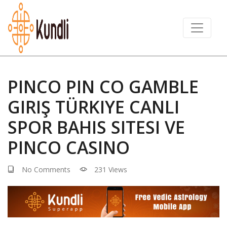
PINCO PIN CO GAMBLE
GIRIŞ TÜRKIYE CANLI
SPOR BAHIS SITESI VE
PINCO CASINO
No Comments
231 Views