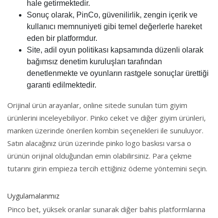
hale getirmektedir.
Sonuç olarak, PinCo, güvenilirlik, zengin içerik ve
kullanıcı memnuniyeti gibi temel değerlerle hareket
eden bir platformdur.
Site, adil oyun politikası kapsamında düzenli olarak
bağımsız denetim kuruluşları tarafından
denetlenmekte ve oyunların rastgele sonuçlar ürettiği
garanti edilmektedir.
Orijinal ürün arayanlar, online sitede sunulan tüm giyim
ürünlerini inceleyebiliyor. Pinko ceket ve diğer giyim ürünleri,
manken üzerinde önerilen kombin seçenekleri ile sunuluyor.
Satın alacağınız ürün üzerinde pinko logo baskısı varsa o
ürünün orijinal olduğundan emin olabilirsiniz. Para çekme
tutarını girin empieza tercih ettiğiniz ödeme yöntemini seçin.
Uygulamalarımız
Pinco bet, yüksek oranlar sunarak diğer bahis platformlarına