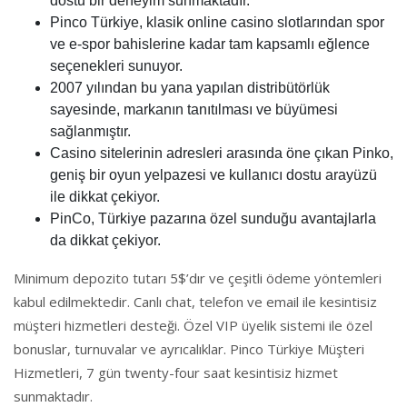
dostu bir deneyim sunmaktadır.
Pinco Türkiye, klasik online casino slotlarından spor
ve e-spor bahislerine kadar tam kapsamlı eğlence
seçenekleri sunuyor.
2007 yılından bu yana yapılan distribütörlük
sayesinde, markanın tanıtılması ve büyümesi
sağlanmıştır.
Casino sitelerinin adresleri arasında öne çıkan Pinko,
geniş bir oyun yelpazesi ve kullanıcı dostu arayüzü
ile dikkat çekiyor.
PinCo, Türkiye pazarına özel sunduğu avantajlarla
da dikkat çekiyor.
Minimum depozito tutarı 5$’dır ve çeşitli ödeme yöntemleri
kabul edilmektedir. Canlı chat, telefon ve email ile kesintisiz
müşteri hizmetleri desteği. Özel VIP üyelik sistemi ile özel
bonuslar, turnuvalar ve ayrıcalıklar. Pinco Türkiye Müşteri
Hizmetleri, 7 gün twenty-four saat kesintisiz hizmet
sunmaktadır.