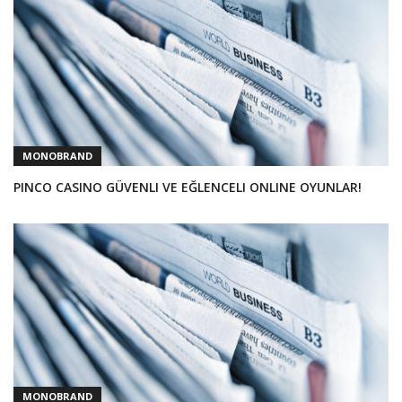
MONOBRAND
PINCO CASINO GÜVENLI VE EĞLENCELI ONLINE OYUNLAR!
MONOBRAND