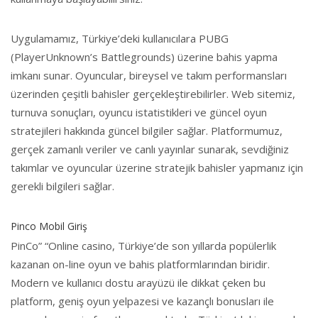
Uygulamamız, Türkiye’deki kullanıcılara PUBG
(PlayerUnknown’s Battlegrounds) üzerine bahis yapma
imkanı sunar. Oyuncular, bireysel ve takım performansları
üzerinden çeşitli bahisler gerçekleştirebilirler. Web sitemiz,
turnuva sonuçları, oyuncu istatistikleri ve güncel oyun
stratejileri hakkında güncel bilgiler sağlar. Platformumuz,
gerçek zamanlı veriler ve canlı yayınlar sunarak, sevdiğiniz
takımlar ve oyuncular üzerine stratejik bahisler yapmanız için
gerekli bilgileri sağlar.
Pinco Mobil Giriş
PinCo” “Online casino, Türkiye’de son yıllarda popülerlik
kazanan on-line oyun ve bahis platformlarından biridir.
Modern ve kullanıcı dostu arayüzü ile dikkat çeken bu
platform, geniş oyun yelpazesi ve kazançlı bonusları ile