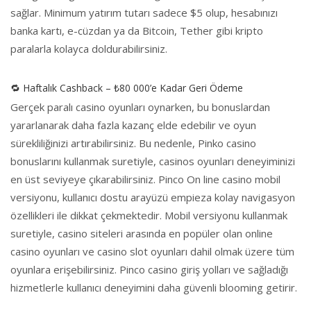
sağlar. Minimum yatırım tutarı sadece $5 olup, hesabınızı
banka kartı, e-cüzdan ya da Bitcoin, Tether gibi kripto
paralarla kolayca doldurabilirsiniz.
🔁 Haftalık Cashback – ₺80 000’e Kadar Geri Ödeme
Gerçek paralı casino oyunları oynarken, bu bonuslardan
yararlanarak daha fazla kazanç elde edebilir ve oyun
sürekliliğinizi artırabilirsiniz. Bu nedenle, Pinko casino
bonuslarını kullanmak suretiyle, casinos oyunları deneyiminizi
en üst seviyeye çıkarabilirsiniz. Pinco On line casino mobil
versiyonu, kullanıcı dostu arayüzü empieza kolay navigasyon
özellikleri ile dikkat çekmektedir. Mobil versiyonu kullanmak
suretiyle, casino siteleri arasında en popüler olan online
casino oyunları ve casino slot oyunları dahil olmak üzere tüm
oyunlara erişebilirsiniz. Pinco casino giriş yolları ve sağladığı
hizmetlerle kullanıcı deneyimini daha güvenli blooming getirir.