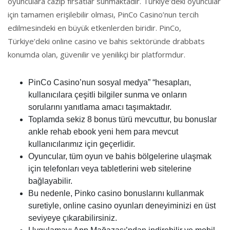
oyunculara cazip fırsatlar sunmaktadır. Türkiye’deki oyuncular
için tamamen erişilebilir olması, PinCo Casino’nun tercih
edilmesindeki en büyük etkenlerden biridir. PinCo,
Türkiye’deki online casino ve bahis sektöründe drabbats
konumda olan, güvenilir ve yenilikçi bir platformdur.
PinCo Casino’nun sosyal medya” “hesapları,
kullanıcılara çeşitli bilgiler sunma ve onların
sorularını yanıtlama amacı taşımaktadır.
Toplamda sekiz 8 bonus türü mevcuttur, bu bonuslar
ankle rehab ebook yeni hem para mevcut
kullanıcılarımız için geçerlidir.
Oyuncular, tüm oyun ve bahis bölgelerine ulaşmak
için telefonları veya tabletlerini web sitelerine
bağlayabilir.
Bu nedenle, Pinko casino bonuslarını kullanmak
suretiyle, online casino oyunları deneyiminizi en üst
seviyeye çıkarabilirsiniz.