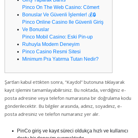
Pinco On The Web Casino: Cömert
Bonuslar Ve Güvenli İşlemler! 💰🔒
Pinco Online Casino Ile Güvenli Giriş
Ve Bonuslar
Pinco Mobil Casino: Eski Pin-up
Ruhuyla Modern Deneyim
Pinсo Casino Resmi Sitesi
Minimum Pra Yatırma Tutarı Nedir?
Şartları kabul ettikten sonra, “Kaydol” butonuna tıklayarak
kayıt işlemini tamamlayabilirsiniz. Bu noktada, verdiğiniz e-
posta adresine veya telefon numarasına bir doğrulama kodu
gönderilecektir. Bu bilgiler arasında, adınız, soyadınız, e-
posta adresiniz ve telefon numaranız yer alır.
PinCo giriş ve kayıt süreci oldukça hızlı ve kullanıcı