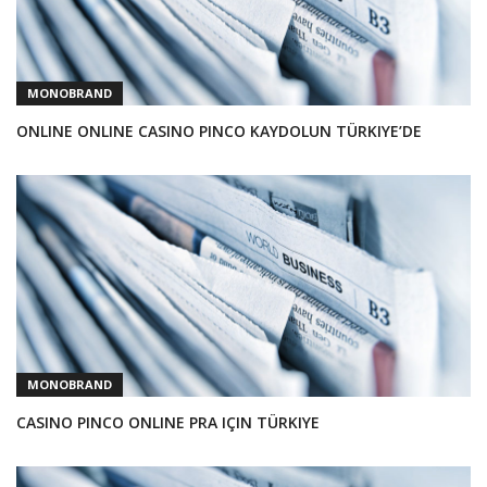
MONOBRAND
ONLINE ONLINE CASINO PINCO KAYDOLUN TÜRKIYE’DE
MONOBRAND
CASINO PINCO ONLINE PRA IÇIN TÜRKIYE