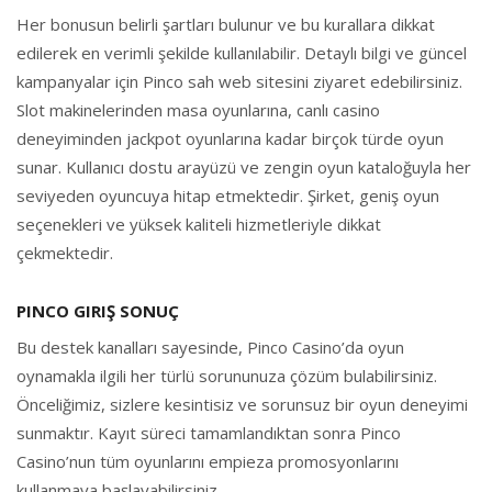
Her bonusun belirli şartları bulunur ve bu kurallara dikkat
edilerek en verimli şekilde kullanılabilir. Detaylı bilgi ve güncel
kampanyalar için Pinсo sah web sitesini ziyaret edebilirsiniz.
Slot makinelerinden masa oyunlarına, canlı casino
deneyiminden jackpot oyunlarına kadar birçok türde oyun
sunar. Kullanıcı dostu arayüzü ve zengin oyun kataloğuyla her
seviyeden oyuncuya hitap etmektedir. Şirket, geniş oyun
seçenekleri ve yüksek kaliteli hizmetleriyle dikkat
çekmektedir.
PINCO GIRIŞ SONUÇ
Bu destek kanalları sayesinde, Pinco Casino’da oyun
oynamakla ilgili her türlü sorununuza çözüm bulabilirsiniz.
Önceliğimiz, sizlere kesintisiz ve sorunsuz bir oyun deneyimi
sunmaktır. Kayıt süreci tamamlandıktan sonra Pinco
Casino’nun tüm oyunlarını empieza promosyonlarını
kullanmaya başlayabilirsiniz.