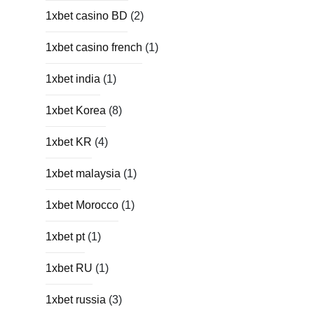
1xbet casino BD
(2)
1xbet casino french
(1)
1xbet india
(1)
1xbet Korea
(8)
1xbet KR
(4)
1xbet malaysia
(1)
1xbet Morocco
(1)
1xbet pt
(1)
1xbet RU
(1)
1xbet russia
(3)