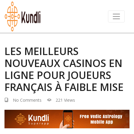
LES MEILLEURS
NOUVEAUX CASINOS EN
LIGNE POUR JOUEURS
FRANÇAIS À FAIBLE MISE
No Comments
221 Views