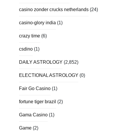
casino zonder crucks netherlands
(24)
casino-glory india
(1)
crazy time
(6)
csdino
(1)
DAILY ASTROLOGY
(2,852)
ELECTIONAL ASTROLOGY
(0)
Fair Go Casino
(1)
fortune tiger brazil
(2)
Gama Casino
(1)
Game
(2)