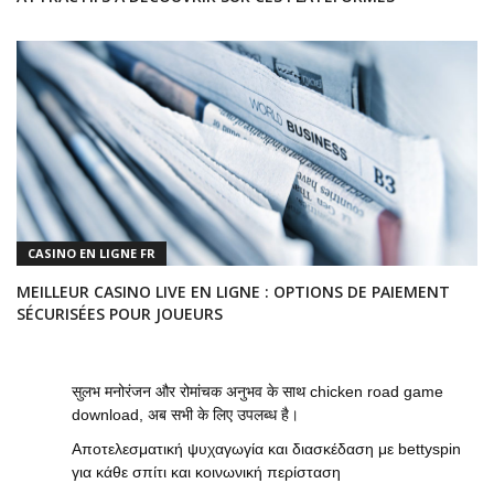
CASINO EN LIGNE FR
MEILLEUR CASINO LIVE EN LIGNE : OPTIONS DE PAIEMENT
SÉCURISÉES POUR JOUEURS
सुलभ मनोरंजन और रोमांचक अनुभव के साथ chicken road game
download, अब सभी के लिए उपलब्ध है।
Αποτελεσματική ψυχαγωγία και διασκέδαση με bettyspin
για κάθε σπίτι και κοινωνική περίσταση