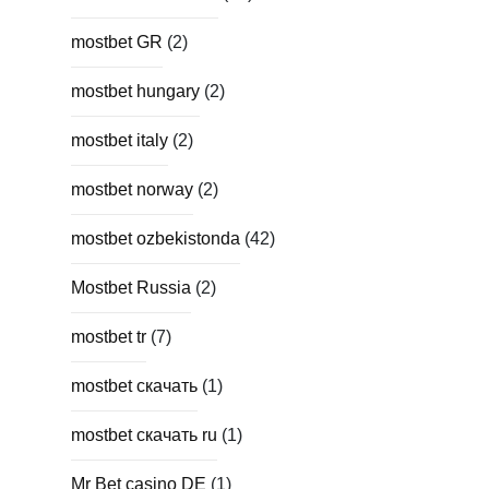
mostbet GR
(2)
mostbet hungary
(2)
mostbet italy
(2)
mostbet norway
(2)
mostbet ozbekistonda
(42)
Mostbet Russia
(2)
mostbet tr
(7)
mostbet скачать
(1)
mostbet скачать ru
(1)
Mr Bet casino DE
(1)