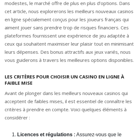
modestes, le marché offre de plus en plus d’options. Dans
cet article, nous explorerons les meilleurs nouveaux casinos
en ligne spécialement conçus pour les joueurs français qui
aiment jouer sans prendre trop de risques financiers. Ces
plateformes fournissent une expérience de jeu adaptée à
ceux qui souhaitent maximiser leur plaisir tout en minimisant
leurs dépenses. Des bonus attractifs aux jeux variés, nous
vous guiderons à travers les meilleures options disponibles.
LES CRITÈRES POUR CHOISIR UN CASINO EN LIGNE À
FAIBLE MISE
Avant de plonger dans les meilleurs nouveaux casinos qui
acceptent de faibles mises, il est essentiel de connaître les
critères à prendre en compte. Voici quelques éléments à
considérer :
Licences et régulations :
Assurez-vous que le