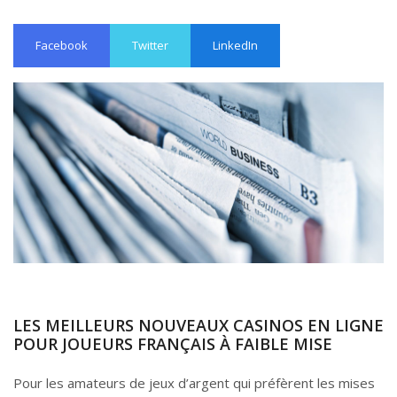
Facebook
Twitter
LinkedIn
LES MEILLEURS NOUVEAUX CASINOS EN LIGNE
POUR JOUEURS FRANÇAIS À FAIBLE MISE
Pour les amateurs de jeux d’argent qui préfèrent les mises