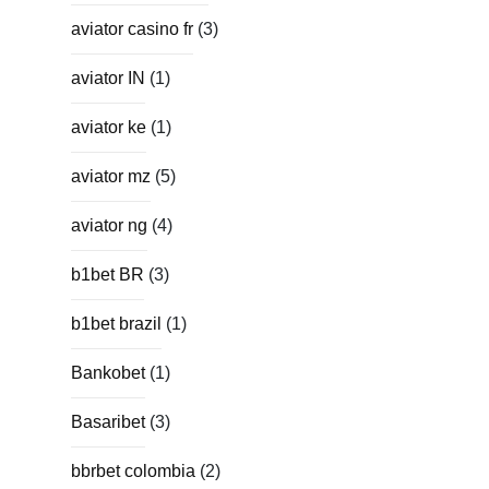
aviator casino fr
(3)
aviator IN
(1)
aviator ke
(1)
aviator mz
(5)
aviator ng
(4)
b1bet BR
(3)
b1bet brazil
(1)
Bankobet
(1)
Basaribet
(3)
bbrbet colombia
(2)