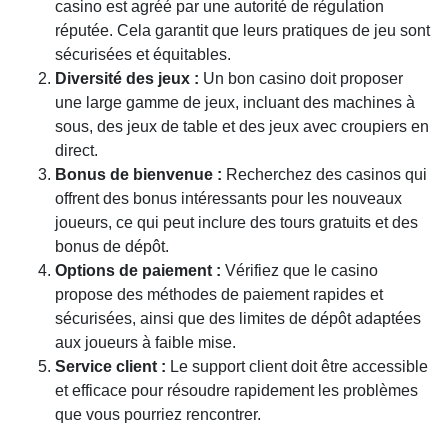
casino est agréé par une autorité de régulation
réputée. Cela garantit que leurs pratiques de jeu sont
sécurisées et équitables.
Diversité des jeux :
Un bon casino doit proposer
une large gamme de jeux, incluant des machines à
sous, des jeux de table et des jeux avec croupiers en
direct.
Bonus de bienvenue :
Recherchez des casinos qui
offrent des bonus intéressants pour les nouveaux
joueurs, ce qui peut inclure des tours gratuits et des
bonus de dépôt.
Options de paiement :
Vérifiez que le casino
propose des méthodes de paiement rapides et
sécurisées, ainsi que des limites de dépôt adaptées
aux joueurs à faible mise.
Service client :
Le support client doit être accessible
et efficace pour résoudre rapidement les problèmes
que vous pourriez rencontrer.