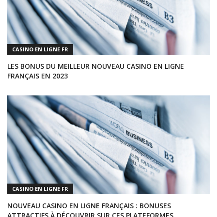
CASINO EN LIGNE FR
LES BONUS DU MEILLEUR NOUVEAU CASINO EN LIGNE
FRANÇAIS EN 2023
CASINO EN LIGNE FR
NOUVEAU CASINO EN LIGNE FRANÇAIS : BONUSES
ATTRACTIFS À DÉCOUVRIR SUR CES PLATEFORMES