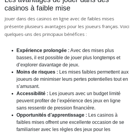
casinos à faible mise
Jouer dans des casinos en ligne avec de faibles mises
présente plusieurs avantages pour les joueurs français. Voici
quelques-uns des principaux bénéfices :
Expérience prolongée :
Avec des mises plus
basses, il est possible de jouer plus longtemps et
d’explorer davantage de jeux.
Moins de risques :
Les mises faibles permettent aux
joueurs de minimiser leurs pertes potentielles tout en
s’amusant.
Accessibilité :
Les joueurs avec un budget limité
peuvent profiter de l’expérience des jeux en ligne
sans ressentir de pression financière.
Opportunités d’apprentissage :
Les casinos à
faibles mises offrent une excellente occasion de se
familiariser avec les règles des jeux pour les