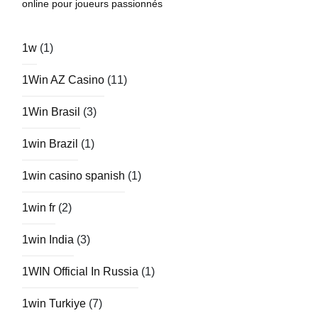
online pour joueurs passionnés
1w
(1)
1Win AZ Casino
(11)
1Win Brasil
(3)
1win Brazil
(1)
1win casino spanish
(1)
1win fr
(2)
1win India
(3)
1WIN Official In Russia
(1)
1win Turkiye
(7)