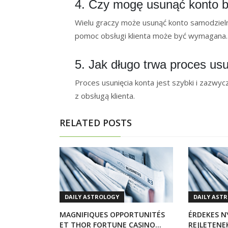
4. Czy mogę usunąć konto be
Wielu graczy może usunąć konto samodzielni
pomoc obsługi klienta może być wymagana.
5. Jak długo trwa proces us
Proces usunięcia konta jest szybki i zazwycz
z obsługą klienta.
RELATED POSTS
DAILY ASTROLOGY
DAILY AST
MAGNIFIQUES OPPORTUNITÉS
ÉRDEKES 
ET THOR FORTUNE CASINO
REJLETENE