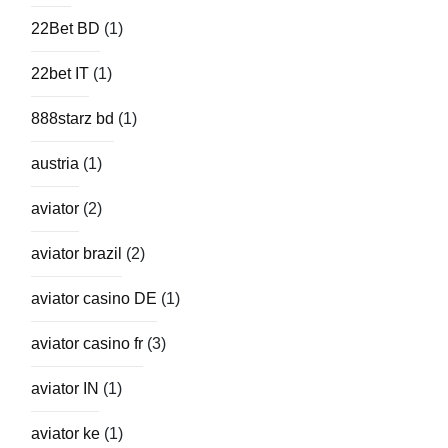
22Bet BD
(1)
22bet IT
(1)
888starz bd
(1)
austria
(1)
aviator
(2)
aviator brazil
(2)
aviator casino DE
(1)
aviator casino fr
(3)
aviator IN
(1)
aviator ke
(1)