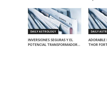
ONLINE POUR DES GAINS
THOR FOR
EXCEPTIONNELS EN TOUTE
VIRTUÁLIS 
SÉCURITÉ
MINDENKI
DAILY ASTROLOGY
DAILY AST
INVERSIONES SEGURAS Y EL
ADORABLE 
POTENCIAL TRANSFORMADOR
THOR FORT
DE THORFORTUNE EN
POUR JOUE
MERCADOS GLOBALES