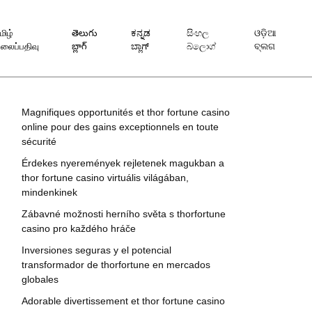
மிழ்
తెలుగు
ಕನ್ನಡ
සිංහල
ଓଡ଼ିଆ
லைப்பதிவு
బ్లాగ్
ಬ್ಲಾಗ್
බ්ලොග්
ବ୍ଲଗ
Magnifiques opportunités et thor fortune casino
online pour des gains exceptionnels en toute
sécurité
Érdekes nyeremények rejletenek magukban a
thor fortune casino virtuális világában,
mindenkinek
Zábavné možnosti herního světa s thorfortune
casino pro každého hráče
Inversiones seguras y el potencial
transformador de thorfortune en mercados
globales
Adorable divertissement et thor fortune casino