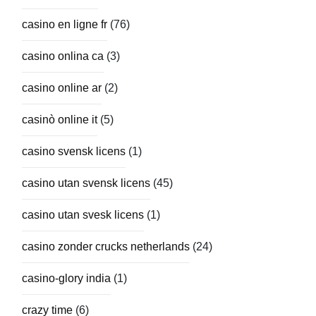
casino en ligne fr
(76)
casino onlina ca
(3)
casino online ar
(2)
casinò online it
(5)
casino svensk licens
(1)
casino utan svensk licens
(45)
casino utan svesk licens
(1)
casino zonder crucks netherlands
(24)
casino-glory india
(1)
crazy time
(6)