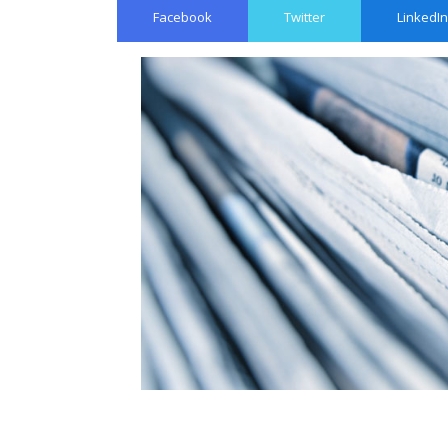
Facebook
Twitter
LinkedIn