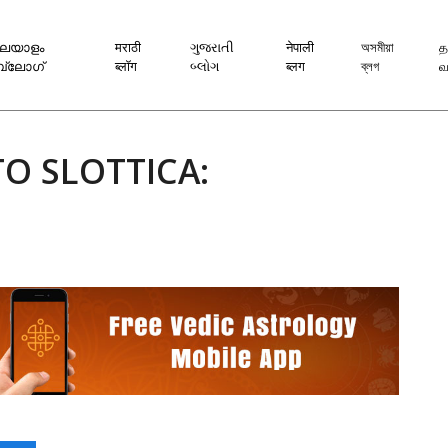
മലയാളം
मराठी
ગુજરાતી
नेपाली
অসমীয়া
த
ബ്ലോഗ്
ब्लॉग
બ્લોગ
ब्लग
ব্লগ
வ
O SLOTTICA: