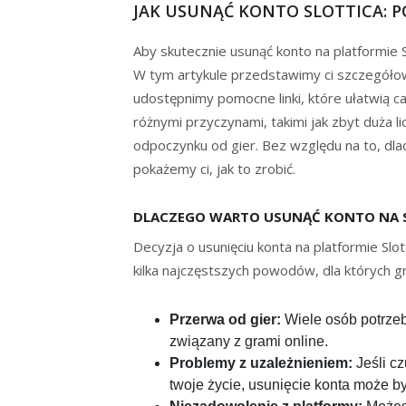
JAK USUNĄĆ KONTO SLOTTICA: 
Aby skutecznie usunąć konto na platformie S
W tym artykule przedstawimy ci szczegółow
udostępnimy pomocne linki, które ułatwią c
różnymi przyczynami, takimi jak zbyt duża 
odpoczynku od gier. Bez względu na to, dla
pokażemy ci, jak to zrobić.
DLACZEGO WARTO USUNĄĆ KONTO NA 
Decyzja o usunięciu konta na platformie Sl
kilka najczęstszych powodów, dla których gr
Przerwa od gier:
Wiele osób potrzeb
związany z grami online.
Problemy z uzależnieniem:
Jeśli c
twoje życie, usunięcie konta może 