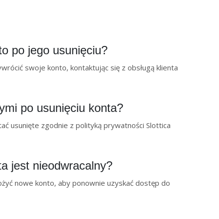
o po jego usunięciu?
rócić swoje konto, kontaktując się z obsługą klienta
nymi po usunięciu konta?
ć usunięte zgodnie z polityką prywatności Slottica
ta jest nieodwracalny?
ałożyć nowe konto, aby ponownie uzyskać dostęp do