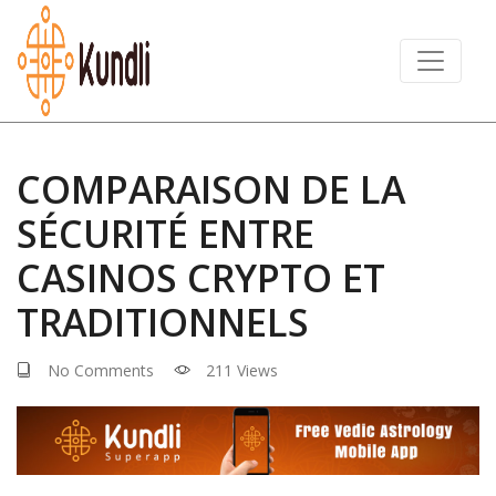
COMPARAISON DE LA
SÉCURITÉ ENTRE
CASINOS CRYPTO ET
TRADITIONNELS
No Comments
211 Views