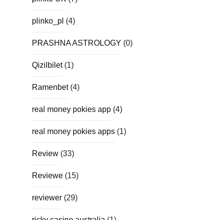
plinko_pl
(4)
PRASHNA ASTROLOGY
(0)
Qizilbilet
(1)
Ramenbet
(4)
real money pokies app
(4)
real money pokies apps
(1)
Review
(33)
Reviewe
(15)
reviewer
(29)
ricky casino australia
(1)