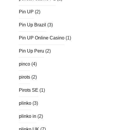
Pin UP
(2)
Pin Up Brazil
(3)
Pin UP Online Casino
(1)
Pin Up Peru
(2)
pinco
(4)
pirots
(2)
Pirots SE
(1)
plinko
(3)
plinko in
(2)
plinko UK
(7)