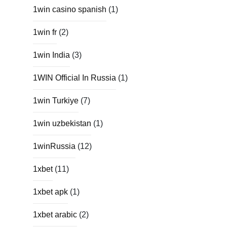
1win casino spanish
(1)
1win fr
(2)
1win India
(3)
1WIN Official In Russia
(1)
1win Turkiye
(7)
1win uzbekistan
(1)
1winRussia
(12)
1xbet
(11)
1xbet apk
(1)
1xbet arabic
(2)