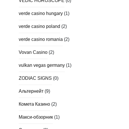
VEDIC HOROSCOPE
(0)
verde casino hungary
(1)
verde casino poland
(2)
verde casino romania
(2)
Vovan Casino
(2)
vulkan vegas germany
(1)
ZODIAC SIGNS
(0)
Альтернейт
(9)
Комета Казино
(2)
Макси-обзорник
(1)