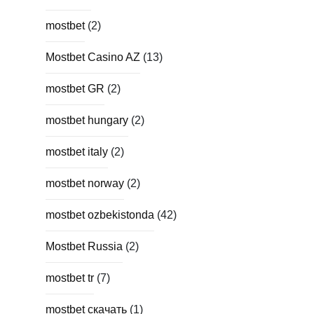
mostbet
(2)
Mostbet Casino AZ
(13)
mostbet GR
(2)
mostbet hungary
(2)
mostbet italy
(2)
mostbet norway
(2)
mostbet ozbekistonda
(42)
Mostbet Russia
(2)
mostbet tr
(7)
mostbet скачать
(1)