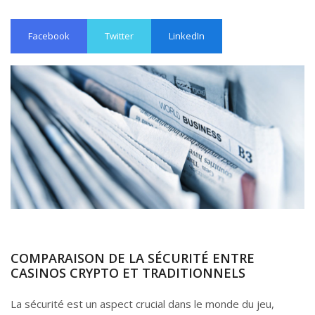
Facebook
Twitter
LinkedIn
COMPARAISON DE LA SÉCURITÉ ENTRE
CASINOS CRYPTO ET TRADITIONNELS
La sécurité est un aspect crucial dans le monde du jeu,