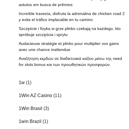
astutos em busca de prêmios
Increíble travesía, disfruta la adrenalina de chicken road 2
y evita el tráfico implacable en tu camino
Szczęście i fizyka w grze plinko czekają na każdego, kto
spróbuje szczęścia i sprytu
Audacieuse stratégie et plinko pour multiplier vos gains
avec une chance inattendue
Αναζήτηση κερδών σε διαδικτυακά καζίνο μέσω της need
for slots bonus και των προωθητικών προσφορών
1w
(1)
1Win AZ Casino
(11)
1Win Brasil
(3)
1win Brazil
(1)