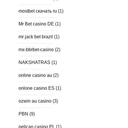
mostbet скачать ru
(1)
Mr Bet casino DE
(1)
mr jack bet brazil
(1)
mx-bbrbet-casino
(2)
NAKSHATRAS
(1)
online casino au
(2)
onlone casino ES
(1)
ozwin au casino
(3)
PBN
(9)
pelican casino PL
(1)