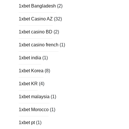
1xbet Bangladesh
(2)
1xbet Casino AZ
(32)
1xbet casino BD
(2)
1xbet casino french
(1)
1xbet india
(1)
1xbet Korea
(8)
1xbet KR
(4)
1xbet malaysia
(1)
1xbet Morocco
(1)
1xbet pt
(1)