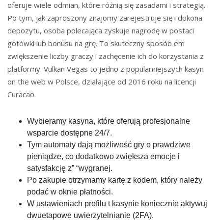
oferuje wiele odmian, które różnią się zasadami i strategią.
Po tym, jak zaproszony znajomy zarejestruje się i dokona
depozytu, osoba polecająca zyskuje nagrodę w postaci
gotówki lub bonusu na grę. To skuteczny sposób em
zwiększenie liczby graczy i zachęcenie ich do korzystania z
platformy. Vulkan Vegas to jedno z popularniejszych kasyn
on the web w Polsce, działające od 2016 roku na licencji
Curacao.
Wybieramy kasyna, które oferują profesjonalne
wsparcie dostępne 24/7.
Tym automaty dają możliwość gry o prawdziwe
pieniądze, co dodatkowo zwiększa emocje i
satysfakcję z” “wygranej.
Po zakupie otrzymamy kartę z kodem, który należy
podać w oknie płatności.
W ustawieniach profilu t kasynie koniecznie aktywuj
dwuetapowe uwierzytelnianie (2FA).