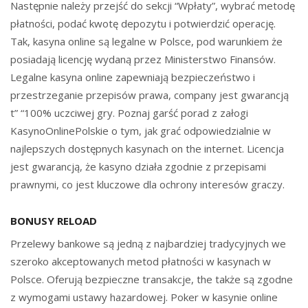
Następnie należy przejść do sekcji “Wpłaty”, wybrać metodę
płatności, podać kwotę depozytu i potwierdzić operację.
Tak, kasyna online są legalne w Polsce, pod warunkiem że
posiadają licencję wydaną przez Ministerstwo Finansów.
Legalne kasyna online zapewniają bezpieczeństwo i
przestrzeganie przepisów prawa, company jest gwarancją
t” “100% uczciwej gry. Poznaj garść porad z załogi
KasynoOnlinePolskie o tym, jak grać odpowiedzialnie w
najlepszych dostępnych kasynach on the internet. Licencja
jest gwarancją, że kasyno działa zgodnie z przepisami
prawnymi, co jest kluczowe dla ochrony interesów graczy.
BONUSY RELOAD
Przelewy bankowe są jedną z najbardziej tradycyjnych we
szeroko akceptowanych metod płatności w kasynach w
Polsce. Oferują bezpieczne transakcje, the także są zgodne
z wymogami ustawy hazardowej. Poker w kasynie online