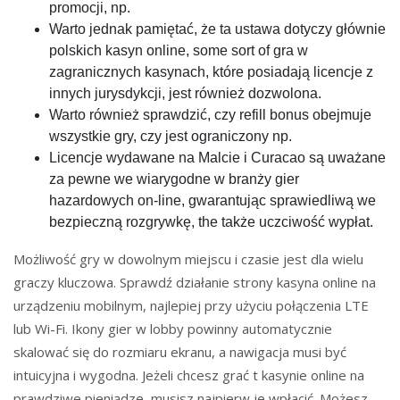
promocji, np.
Warto jednak pamiętać, że ta ustawa dotyczy głównie
polskich kasyn online, some sort of gra w
zagranicznych kasynach, które posiadają licencje z
innych jurysdykcji, jest również dozwolona.
Warto również sprawdzić, czy refill bonus obejmuje
wszystkie gry, czy jest ograniczony np.
Licencje wydawane na Malcie i Curacao są uważane
za pewne we wiarygodne w branży gier
hazardowych on-line, gwarantując sprawiedliwą we
bezpieczną rozgrywkę, the także uczciwość wypłat.
Możliwość gry w dowolnym miejscu i czasie jest dla wielu
graczy kluczowa. Sprawdź działanie strony kasyna online na
urządzeniu mobilnym, najlepiej przy użyciu połączenia LTE
lub Wi-Fi. Ikony gier w lobby powinny automatycznie
skalować się do rozmiaru ekranu, a nawigacja musi być
intuicyjna i wygodna. Jeżeli chcesz grać t kasynie online na
prawdziwe pieniądze, musisz najpierw je wpłacić. Możesz