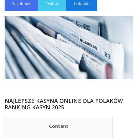
Facebook
Twitter
LinkedIn
NAJLEPSZE KASYNA ONLINE DLA POLAKÓW
RANKING KASYN 2025
Content