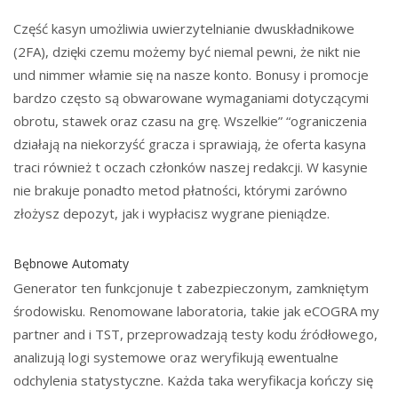
Część kasyn umożliwia uwierzytelnianie dwuskładnikowe
(2FA), dzięki czemu możemy być niemal pewni, że nikt nie
und nimmer włamie się na nasze konto. Bonusy i promocje
bardzo często są obwarowane wymaganiami dotyczącymi
obrotu, stawek oraz czasu na grę. Wszelkie” “ograniczenia
działają na niekorzyść gracza i sprawiają, że oferta kasyna
traci również t oczach członków naszej redakcji. W kasynie
nie brakuje ponadto metod płatności, którymi zarówno
złożysz depozyt, jak i wypłacisz wygrane pieniądze.
Bębnowe Automaty
Generator ten funkcjonuje t zabezpieczonym, zamkniętym
środowisku. Renomowane laboratoria, takie jak eCOGRA my
partner and i TST, przeprowadzają testy kodu źródłowego,
analizują logi systemowe oraz weryfikują ewentualne
odchylenia statystyczne. Każda taka weryfikacja kończy się