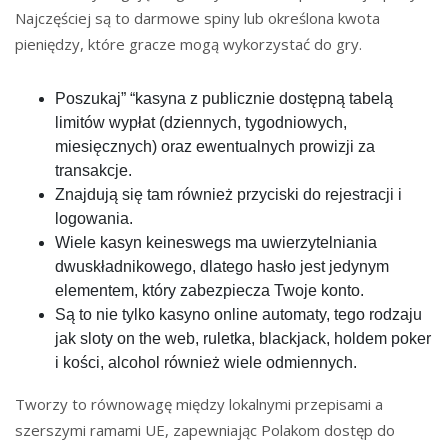
Najczęściej są to darmowe spiny lub określona kwota
pieniędzy, które gracze mogą wykorzystać do gry.
Poszukaj” “kasyna z publicznie dostępną tabelą
limitów wypłat (dziennych, tygodniowych,
miesięcznych) oraz ewentualnych prowizji za
transakcje.
Znajdują się tam również przyciski do rejestracji i
logowania.
Wiele kasyn keineswegs ma uwierzytelniania
dwuskładnikowego, dlatego hasło jest jedynym
elementem, który zabezpiecza Twoje konto.
Są to nie tylko kasyno online automaty, tego rodzaju
jak sloty on the web, ruletka, blackjack, holdem poker
i kości, alcohol również wiele odmiennych.
Tworzy to równowagę między lokalnymi przepisami a
szerszymi ramami UE, zapewniając Polakom dostęp do