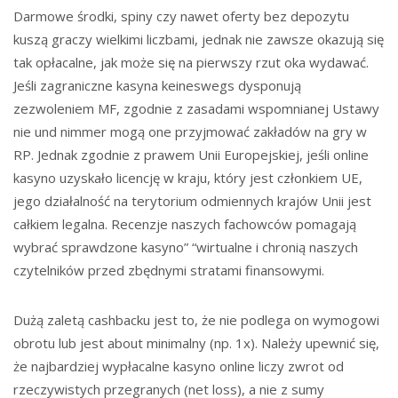
Darmowe środki, spiny czy nawet oferty bez depozytu
kuszą graczy wielkimi liczbami, jednak nie zawsze okazują się
tak opłacalne, jak może się na pierwszy rzut oka wydawać.
Jeśli zagraniczne kasyna keineswegs dysponują
zezwoleniem MF, zgodnie z zasadami wspomnianej Ustawy
nie und nimmer mogą one przyjmować zakładów na gry w
RP. Jednak zgodnie z prawem Unii Europejskiej, jeśli online
kasyno uzyskało licencję w kraju, który jest członkiem UE,
jego działalność na terytorium odmiennych krajów Unii jest
całkiem legalna. Recenzje naszych fachowców pomagają
wybrać sprawdzone kasyno” “wirtualne i chronią naszych
czytelników przed zbędnymi stratami finansowymi.
Dużą zaletą cashbacku jest to, że nie podlega on wymogowi
obrotu lub jest about minimalny (np. 1x). Należy upewnić się,
że najbardziej wypłacalne kasyno online liczy zwrot od
rzeczywistych przegranych (net loss), a nie z sumy