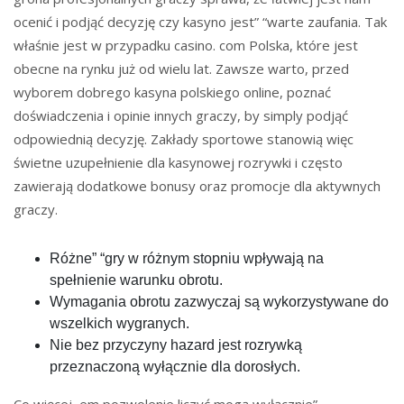
ocenić i podjąć decyzję czy kasyno jest” “warte zaufania. Tak
właśnie jest w przypadku casino. com Polska, które jest
obecne na rynku już od wielu lat. Zawsze warto, przed
wyborem dobrego kasyna polskiego online, poznać
doświadczenia i opinie innych graczy, by simply podjąć
odpowiednią decyzję. Zakłady sportowe stanowią więc
świetne uzupełnienie dla kasynowej rozrywki i często
zawierają dodatkowe bonusy oraz promocje dla aktywnych
graczy.
Różne” “gry w różnym stopniu wpływają na
spełnienie warunku obrotu.
Wymagania obrotu zazwyczaj są wykorzystywane do
wszelkich wygranych.
Nie bez przyczyny hazard jest rozrywką
przeznaczoną wyłącznie dla dorosłych.
Co więcej, em pozwolenie liczyć mogą wyłącznie”