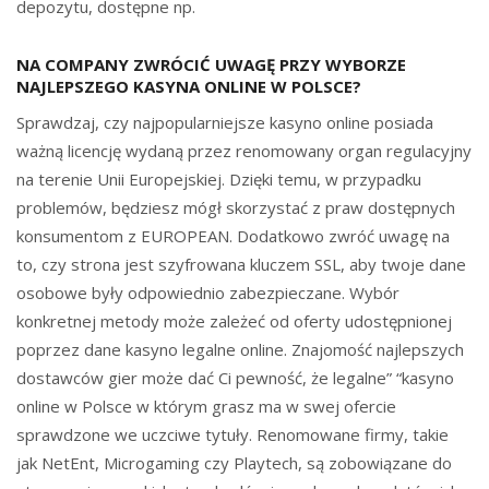
depozytu, dostępne np.
NA COMPANY ZWRÓCIĆ UWAGĘ PRZY WYBORZE
NAJLEPSZEGO KASYNA ONLINE W POLSCE?
Sprawdzaj, czy najpopularniejsze kasyno online posiada
ważną licencję wydaną przez renomowany organ regulacyjny
na terenie Unii Europejskiej. Dzięki temu, w przypadku
problemów, będziesz mógł skorzystać z praw dostępnych
konsumentom z EUROPEAN. Dodatkowo zwróć uwagę na
to, czy strona jest szyfrowana kluczem SSL, aby twoje dane
osobowe były odpowiednio zabezpieczane. Wybór
konkretnej metody może zależeć od oferty udostępnionej
poprzez dane kasyno legalne online. Znajomość najlepszych
dostawców gier może dać Ci pewność, że legalne” “kasyno
online w Polsce w którym grasz ma w swej ofercie
sprawdzone we uczciwe tytuły. Renomowane firmy, takie
jak NetEnt, Microgaming czy Playtech, są zobowiązane do