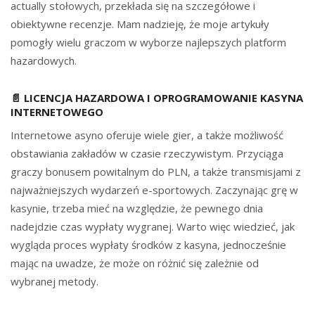
actually stołowych, przekłada się na szczegółowe i
obiektywne recenzje. Mam nadzieję, że moje artykuły
pomogły wielu graczom w wyborze najlepszych platform
hazardowych.
📄 LICENCJA HAZARDOWA I OPROGRAMOWANIE KASYNA
INTERNETOWEGO
Internetowe asyno oferuje wiele gier, a także możliwość
obstawiania zakładów w czasie rzeczywistym. Przyciąga
graczy bonusem powitalnym do PLN, a także transmisjami z
najważniejszych wydarzeń e-sportowych. Zaczynając grę w
kasynie, trzeba mieć na względzie, że pewnego dnia
nadejdzie czas wypłaty wygranej. Warto więc wiedzieć, jak
wygląda proces wypłaty środków z kasyna, jednocześnie
mając na uwadze, że może on różnić się zależnie od
wybranej metody.