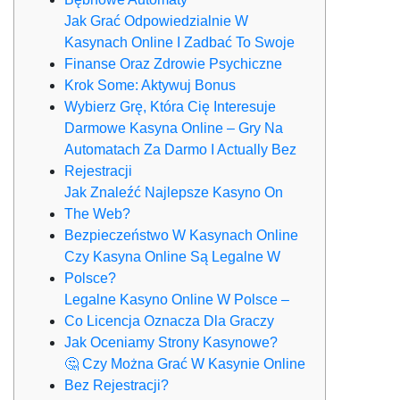
Jak Grać Odpowiedzialnie W
Kasynach Online I Zadbać To Swoje
Finanse Oraz Zdrowie Psychiczne
Krok Some: Aktywuj Bonus
Wybierz Grę, Która Cię Interesuje
Darmowe Kasyna Online – Gry Na
Automatach Za Darmo I Actually Bez
Rejestracji
Jak Znaleźć Najlepsze Kasyno On
The Web?
Bezpieczeństwo W Kasynach Online
Czy Kasyna Online Są Legalne W
Polsce?
Legalne Kasyno Online W Polsce –
Co Licencja Oznacza Dla Graczy
Jak Oceniamy Strony Kasynowe?
🤔 Czy Można Grać W Kasynie Online
Bez Rejestracji?