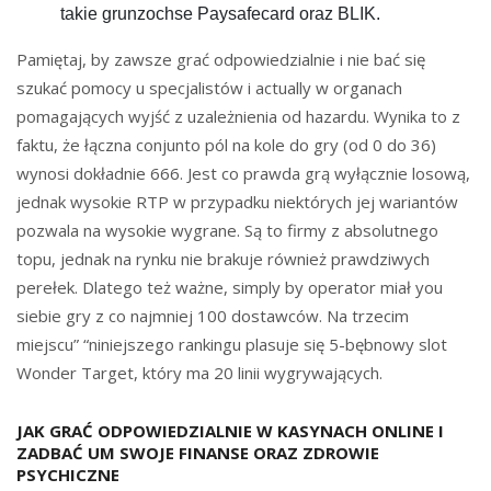
takie grunzochse Paysafecard oraz BLIK.
Pamiętaj, by zawsze grać odpowiedzialnie i nie bać się
szukać pomocy u specjalistów i actually w organach
pomagających wyjść z uzależnienia od hazardu. Wynika to z
faktu, że łączna conjunto pól na kole do gry (od 0 do 36)
wynosi dokładnie 666. Jest co prawda grą wyłącznie losową,
jednak wysokie RTP w przypadku niektórych jej wariantów
pozwala na wysokie wygrane. Są to firmy z absolutnego
topu, jednak na rynku nie brakuje również prawdziwych
perełek. Dlatego też ważne, simply by operator miał you
siebie gry z co najmniej 100 dostawców. Na trzecim
miejscu” “niniejszego rankingu plasuje się 5-bębnowy slot
Wonder Target, który ma 20 linii wygrywających.
JAK GRAĆ ODPOWIEDZIALNIE W KASYNACH ONLINE I
ZADBAĆ UM SWOJE FINANSE ORAZ ZDROWIE
PSYCHICZNE