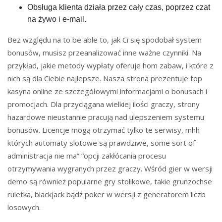
Obsługa klienta działa przez cały czas, poprzez czat
na żywo i e-mail.
Bez względu na to be able to, jak Ci się spodobał system
bonusów, musisz przeanalizować inne ważne czynniki. Na
przykład, jakie metody wypłaty oferuje hom zabaw, i które z
nich są dla Ciebie najlepsze. Nasza strona prezentuje top
kasyna online ze szczegółowymi informacjami o bonusach i
promocjach. Dla przyciągana wielkiej ilości graczy, strony
hazardowe nieustannie pracują nad ulepszeniem systemu
bonusów. Licencje mogą otrzymać tylko te serwisy, mhh
których automaty slotowe są prawdziwe, some sort of
administracja nie ma” “opcji zakłócania procesu
otrzymywania wygranych przez graczy. Wśród gier w wersji
demo są również popularne gry stolikowe, takie grunzochse
ruletka, blackjack bądź poker w wersji z generatorem liczb
losowych.