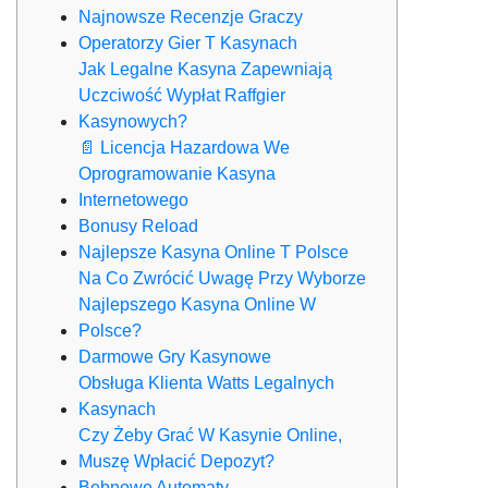
Najnowsze Recenzje Graczy
Operatorzy Gier T Kasynach
Jak Legalne Kasyna Zapewniają
Uczciwość Wypłat Raffgier
Kasynowych?
📄 Licencja Hazardowa We
Oprogramowanie Kasyna
Internetowego
Bonusy Reload
Najlepsze Kasyna Online T Polsce
Na Co Zwrócić Uwagę Przy Wyborze
Najlepszego Kasyna Online W
Polsce?
Darmowe Gry Kasynowe
Obsługa Klienta Watts Legalnych
Kasynach
Czy Żeby Grać W Kasynie Online,
Muszę Wpłacić Depozyt?
Bębnowe Automaty